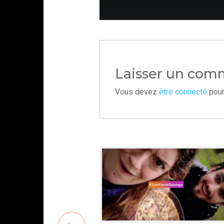
Laisser un com
Vous devez
être connecté
pour