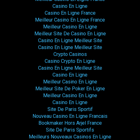
Casino En Ligne
Casino En Ligne France
Meilleur Casino En Ligne France
Meilleur Casino En Ligne
Meilleur Site De Casino En Ligne
Casino En Ligne Meilleur Site
Casino En Ligne Meilleur Site
Crypto Casinos
Casino Crypto En Ligne
Casino En Ligne Meilleur Site
Casino En Ligne
Meilleur Casino En Ligne
Meilleur Site De Poker En Ligne
Meilleur Casino En Ligne
Casino En Ligne
Site De Paris Sportif
Nouveau Casino En Ligne Francais
Bookmaker Hors Arjel France
Site De Paris Sportifs
Meilleurs Nouveaux Casinos En Ligne