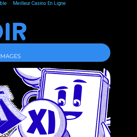
ble
Meilleur Casino En Ligne
 IMAGES