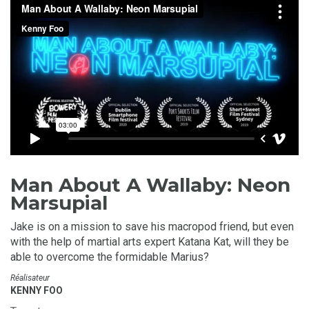
Man About A Wallaby: Neon
Marsupial
Jake is on a mission to save his macropod friend, but even
with the help of martial arts expert Katana Kat, will they be
able to overcome the formidable Marius?
Réalisateur
KENNY FOO