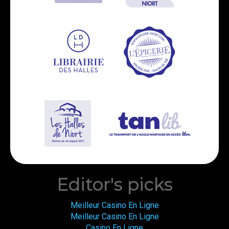
Editor's picks
Meilleur Casino En Ligne
Meilleur Casino En Ligne
Casino En Ligne