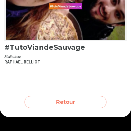
#TutoViandeSauvage
Réalisateur
RAPHAËL BELLIOT
Retour