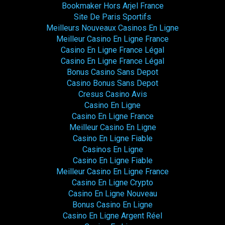
Bookmaker Hors Arjel France
Site De Paris Sportifs
Meilleurs Nouveaux Casinos En Ligne
Meilleur Casino En Ligne France
Casino En Ligne France Légal
Casino En Ligne France Légal
Bonus Casino Sans Depot
Casino Bonus Sans Depot
Cresus Casino Avis
Casino En Ligne
Casino En Ligne France
Meilleur Casino En Ligne
Casino En Ligne Fiable
Casinos En Ligne
Casino En Ligne Fiable
Meilleur Casino En Ligne France
Casino En Ligne Crypto
Casino En Ligne Nouveau
Bonus Casino En Ligne
Casino En Ligne Argent Réel