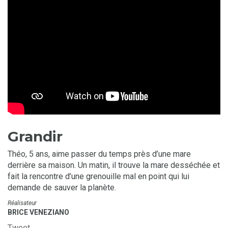
Grandir
Théo, 5 ans, aime passer du temps près d’une mare
derrière sa maison. Un matin, il trouve la mare desséchée et
fait la rencontre d’une grenouille mal en point qui lui
demande de sauver la planète.
Réalisateur
BRICE VENEZIANO
Tweet