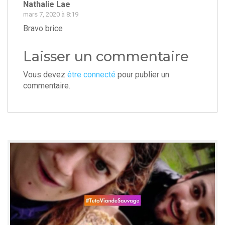
Nathalie Lae
mars 7, 2020 à 8:19
Bravo brice
Laisser un commentaire
Vous devez
être connecté
pour publier un
commentaire.