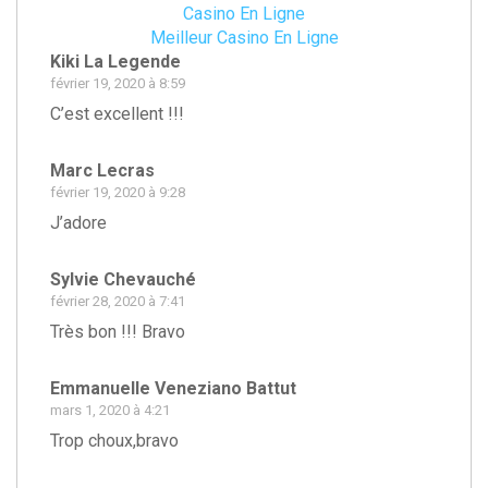
Casino En Ligne
Meilleur Casino En Ligne
Kiki La Legende
février 19, 2020 à 8:59
C’est excellent !!!
Marc Lecras
février 19, 2020 à 9:28
J’adore
Sylvie Chevauché
février 28, 2020 à 7:41
Très bon !!! Bravo
Emmanuelle Veneziano Battut
mars 1, 2020 à 4:21
Trop choux,bravo