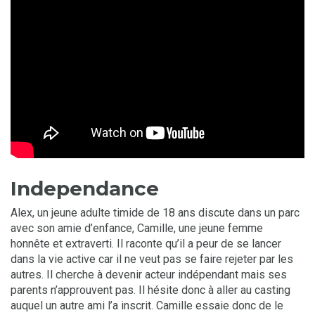
Independance
Alex, un jeune adulte timide de 18 ans discute dans un parc
avec son amie d’enfance, Camille, une jeune femme
honnête et extraverti. Il raconte qu’il a peur de se lancer
dans la vie active car il ne veut pas se faire rejeter par les
autres. Il cherche à devenir acteur indépendant mais ses
parents n’approuvent pas. Il hésite donc à aller au casting
auquel un autre ami l’a inscrit. Camille essaie donc de le