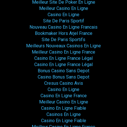
Meilleur Site De Poker En Ligne
Meilleur Casino En Ligne
Casino En Ligne
Site De Paris Sportif
Nouveau Casino En Ligne Francais
Bookmaker Hors Arjel France
Site De Paris Sportifs
Meilleurs Nouveaux Casinos En Ligne
Meilleur Casino En Ligne France
Casino En Ligne France Légal
Casino En Ligne France Légal
Bonus Casino Sans Depot
Casino Bonus Sans Depot
Cresus Casino Avis
Casino En Ligne
Casino En Ligne France
Meilleur Casino En Ligne
Casino En Ligne Fiable
Casinos En Ligne
Casino En Ligne Fiable
Meilleur Casino En Ligne France