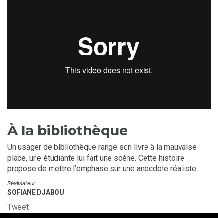
À la bibliothèque
Un usager de bibliothèque range son livre à la mauvaise
place, une étudiante lui fait une scène. Cette histoire
propose de mettre l’emphase sur une anecdote réaliste.
Réalisateur
SOFIANE DJABOU
Tweet