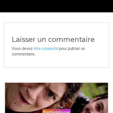
Laisser un commentaire
Vous devez
être connecté
pour publier un
commentaire.