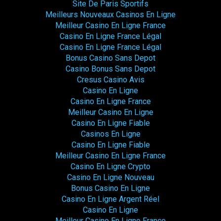
Site De Paris Sportifs
Meilleurs Nouveaux Casinos En Ligne
Meilleur Casino En Ligne France
Casino En Ligne France Légal
Casino En Ligne France Légal
Bonus Casino Sans Depot
Casino Bonus Sans Depot
Cresus Casino Avis
Casino En Ligne
Casino En Ligne France
Meilleur Casino En Ligne
Casino En Ligne Fiable
Casinos En Ligne
Casino En Ligne Fiable
Meilleur Casino En Ligne France
Casino En Ligne Crypto
Casino En Ligne Nouveau
Bonus Casino En Ligne
Casino En Ligne Argent Réel
Casino En Ligne
Meilleur Casino En Ligne France