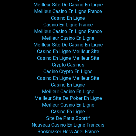
Meilleur Site De Casino En Ligne
Meilleur Casino En Ligne France
Casino En Ligne
Casino En Ligne France
Meilleur Casino En Ligne France
Meilleur Casino En Ligne
Meilleur Site De Casino En Ligne
Casino En Ligne Meilleur Site
Casino En Ligne Meilleur Site
Crypto Casinos
Casino Crypto En Ligne
Casino En Ligne Meilleur Site
Casino En Ligne
Meilleur Casino En Ligne
Meilleur Site De Poker En Ligne
Meilleur Casino En Ligne
Casino En Ligne
Site De Paris Sportif
Nouveau Casino En Ligne Francais
Bookmaker Hors Arjel France