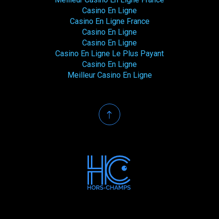
Casino En Ligne
Casino En Ligne France
Casino En Ligne
Casino En Ligne
Casino En Ligne Le Plus Payant
Casino En Ligne
Meilleur Casino En Ligne