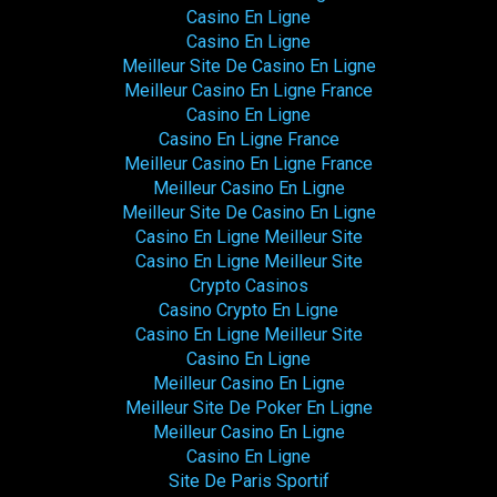
Casino En Ligne
Casino En Ligne
Meilleur Site De Casino En Ligne
Meilleur Casino En Ligne France
Casino En Ligne
Casino En Ligne France
Meilleur Casino En Ligne France
Meilleur Casino En Ligne
Meilleur Site De Casino En Ligne
Casino En Ligne Meilleur Site
Casino En Ligne Meilleur Site
Crypto Casinos
Casino Crypto En Ligne
Casino En Ligne Meilleur Site
Casino En Ligne
Meilleur Casino En Ligne
Meilleur Site De Poker En Ligne
Meilleur Casino En Ligne
Casino En Ligne
Site De Paris Sportif