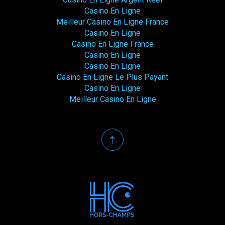
Casino En Ligne
Meilleur Casino En Ligne France
Casino En Ligne
Casino En Ligne France
Casino En Ligne
Casino En Ligne
Casino En Ligne Le Plus Payant
Casino En Ligne
Meilleur Casino En Ligne