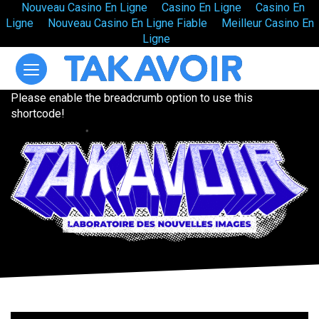
Nouveau Casino En Ligne
Casino En Ligne
Casino En
Ligne
Nouveau Casino En Ligne Fiable
Meilleur Casino En
Ligne
Please enable the breadcrumb option to use this
shortcode!