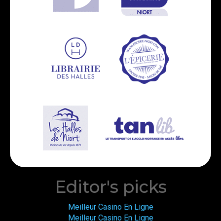
Editor's picks
Meilleur Casino En Ligne
Meilleur Casino En Ligne