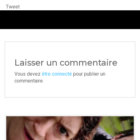
Tweet
Laisser un commentaire
Vous devez
être connecté
pour publier un
commentaire.