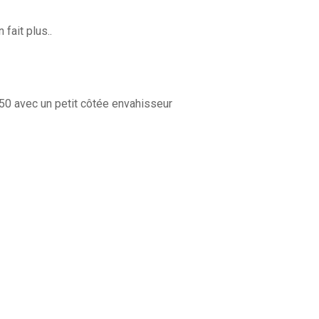
fait plus..
50 avec un petit côtée envahisseur