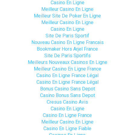
Casino En Ligne
Meilleur Casino En Ligne
Meilleur Site De Poker En Ligne
Meilleur Casino En Ligne
Casino En Ligne
Site De Paris Sportif
Nouveau Casino En Ligne Francais
Bookmaker Hors Arjel France
Site De Paris Sportifs
Meilleurs Nouveaux Casinos En Ligne
Meilleur Casino En Ligne France
Casino En Ligne France Légal
Casino En Ligne France Légal
Bonus Casino Sans Depot
Casino Bonus Sans Depot
Cresus Casino Avis
Casino En Ligne
Casino En Ligne France
Meilleur Casino En Ligne
Casino En Ligne Fiable