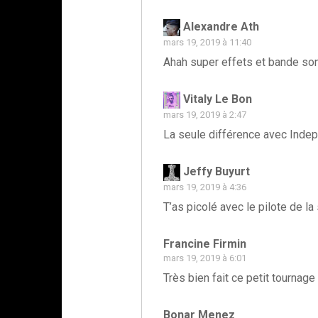
Alexandre Ath
mars 19, 2019 à 11:40
Ahah super effets et bande son
Vitaly Le Bon
mars 19, 2019 à 2:47
La seule différence avec Indepe
Jeffy Buyurt
mars 19, 2019 à 4:36
T’as picolé avec le pilote de l
Francine Firmin
mars 19, 2019 à 6:01
Très bien fait ce petit tournage
Bonar Menez