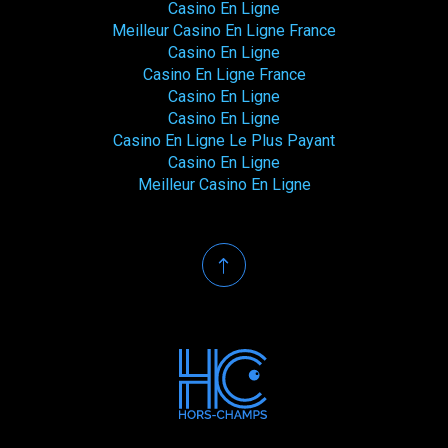
Casino En Ligne
Meilleur Casino En Ligne France
Casino En Ligne
Casino En Ligne France
Casino En Ligne
Casino En Ligne
Casino En Ligne Le Plus Payant
Casino En Ligne
Meilleur Casino En Ligne