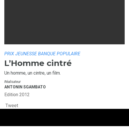
PRIX JEUNESSE BANQUE POPULAIRE
L’Homme cintré
Un homme, un cintre, un film.
Réalisateur
ANTONIN SGAMBATO
Edition 2012
Tweet