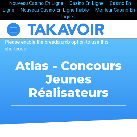
Nouveau Casino En Ligne
Casino En Ligne
Casino En
Ligne
Nouveau Casino En Ligne Fiable
Meilleur Casino En
Ligne
Please enable the breadcrumb option to use this
shortcode!
Atlas - Concours
Jeunes
Réalisateurs