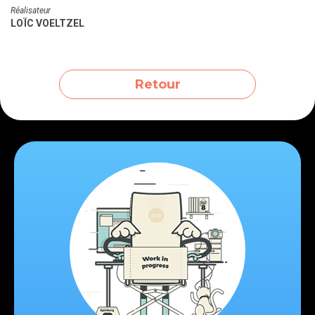
Réalisateur
LOÏC VOELTZEL
Retour