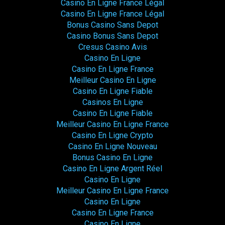
Casino En Ligne France Légal
Casino En Ligne France Légal
Bonus Casino Sans Depot
Casino Bonus Sans Depot
Cresus Casino Avis
Casino En Ligne
Casino En Ligne France
Meilleur Casino En Ligne
Casino En Ligne Fiable
Casinos En Ligne
Casino En Ligne Fiable
Meilleur Casino En Ligne France
Casino En Ligne Crypto
Casino En Ligne Nouveau
Bonus Casino En Ligne
Casino En Ligne Argent Réel
Casino En Ligne
Meilleur Casino En Ligne France
Casino En Ligne
Casino En Ligne France
Casino En Ligne