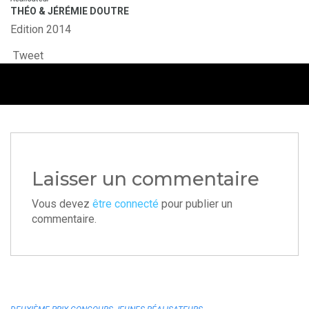
THÉO & JÉRÉMIE DOUTRE
Edition 2014
Tweet
Laisser un commentaire
Vous devez
être connecté
pour publier un
commentaire.