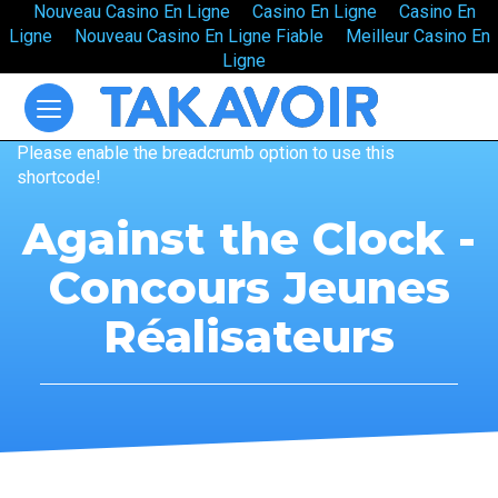
Nouveau Casino En Ligne
Casino En Ligne
Casino En
Ligne
Nouveau Casino En Ligne Fiable
Meilleur Casino En
Ligne
Please enable the breadcrumb option to use this
shortcode!
Against the Clock -
Concours Jeunes
Réalisateurs