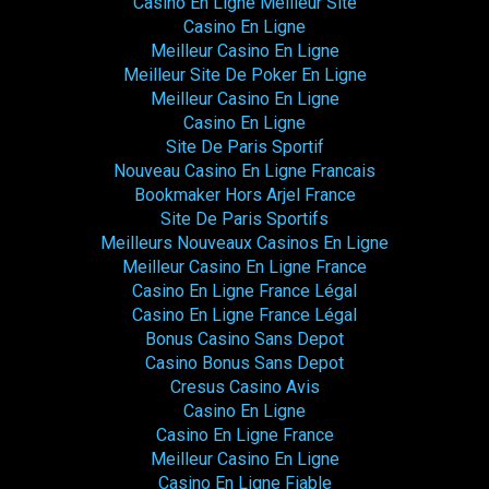
Casino En Ligne Meilleur Site
Casino En Ligne
Meilleur Casino En Ligne
Meilleur Site De Poker En Ligne
Meilleur Casino En Ligne
Casino En Ligne
Site De Paris Sportif
Nouveau Casino En Ligne Francais
Bookmaker Hors Arjel France
Site De Paris Sportifs
Meilleurs Nouveaux Casinos En Ligne
Meilleur Casino En Ligne France
Casino En Ligne France Légal
Casino En Ligne France Légal
Bonus Casino Sans Depot
Casino Bonus Sans Depot
Cresus Casino Avis
Casino En Ligne
Casino En Ligne France
Meilleur Casino En Ligne
Casino En Ligne Fiable