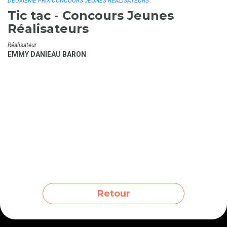
DEUXIÈME PRIX CONCOURS JEUNES RÉALISATEURS
Tic tac - Concours Jeunes
Réalisateurs
Réalisateur
EMMY DANIEAU BARON
Retour