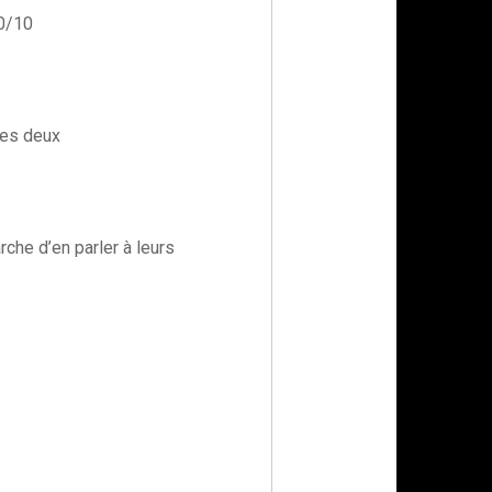
10/10
les deux
rche d’en parler à leurs