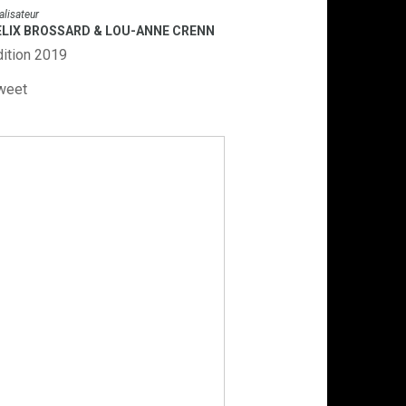
alisateur
ELIX BROSSARD & LOU-ANNE CRENN
dition 2019
weet