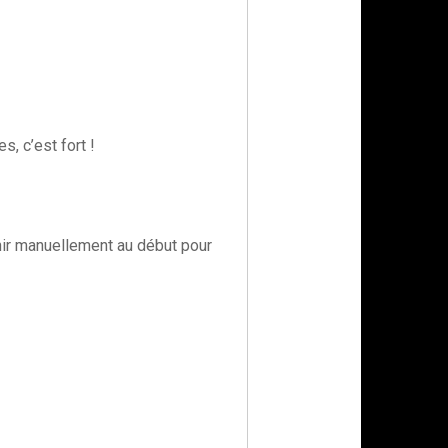
, c’est fort !
nir manuellement au début pour