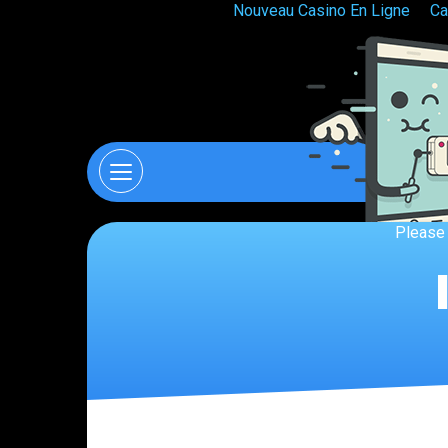
Nouveau Casino En Ligne
Ca
Please 