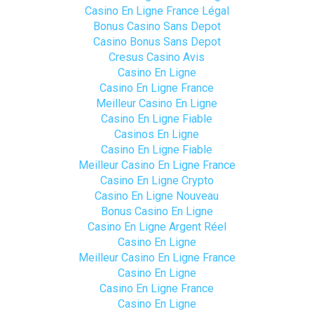
Casino En Ligne France Légal
Bonus Casino Sans Depot
Casino Bonus Sans Depot
Cresus Casino Avis
Casino En Ligne
Casino En Ligne France
Meilleur Casino En Ligne
Casino En Ligne Fiable
Casinos En Ligne
Casino En Ligne Fiable
Meilleur Casino En Ligne France
Casino En Ligne Crypto
Casino En Ligne Nouveau
Bonus Casino En Ligne
Casino En Ligne Argent Réel
Casino En Ligne
Meilleur Casino En Ligne France
Casino En Ligne
Casino En Ligne France
Casino En Ligne