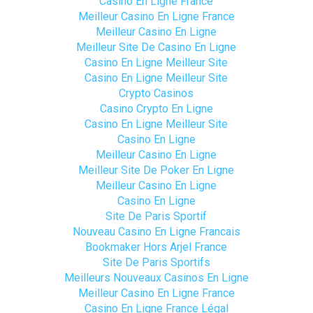
Casino En Ligne France
Meilleur Casino En Ligne France
Meilleur Casino En Ligne
Meilleur Site De Casino En Ligne
Casino En Ligne Meilleur Site
Casino En Ligne Meilleur Site
Crypto Casinos
Casino Crypto En Ligne
Casino En Ligne Meilleur Site
Casino En Ligne
Meilleur Casino En Ligne
Meilleur Site De Poker En Ligne
Meilleur Casino En Ligne
Casino En Ligne
Site De Paris Sportif
Nouveau Casino En Ligne Francais
Bookmaker Hors Arjel France
Site De Paris Sportifs
Meilleurs Nouveaux Casinos En Ligne
Meilleur Casino En Ligne France
Casino En Ligne France Légal