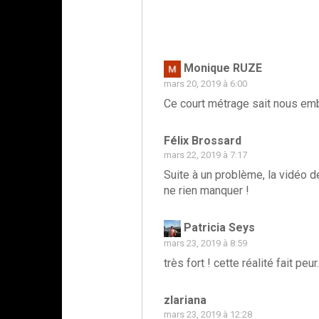
Monique RUZE
mars 20, 2019 à 6:00
Ce court métrage sait nous emb
Félix Brossard
mars 22, 2019 à 7:17
Suite à un problème, la vidéo
ne rien manquer !
Patricia Seys
mars 23, 2019 à 8:59
très fort ! cette réalité fait peur
zlariana
mars 23, 2019 à 12:28