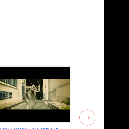
GRAND PRIX DU JURY
La fabriq