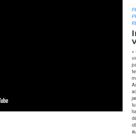
P
P
R
«
v
pa
t
m
A
a
j
lu
ha
dé
o
au