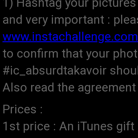
1) Hashtag your pictures
and very important : plea
www.instachallenge.com
to confirm that your pho
#ic_absurdtakavoir shoul
Also read the agreement 
Prices :
1st price : An iTunes gift