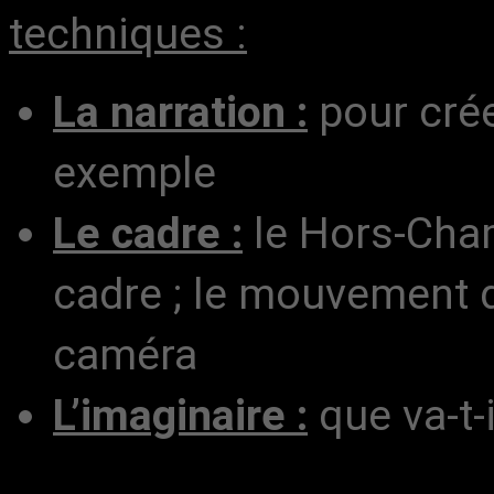
techniques :
La narration :
pour crée
exemple
Le cadre :
le Hors-Cham
cadre ; le mouvement 
caméra
L’imaginaire :
que va-t-