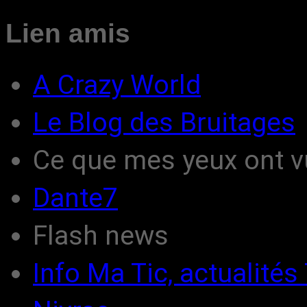
Lien amis
A Crazy World
Le Blog des Bruitages
Ce que mes yeux ont v
Dante7
Flash news
Info Ma Tic, actualités 