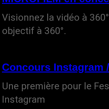
Visionnez la vidéo à 360°
objectif à 360°.
Concours Instagram /
Une première pour le Fe
Instagram