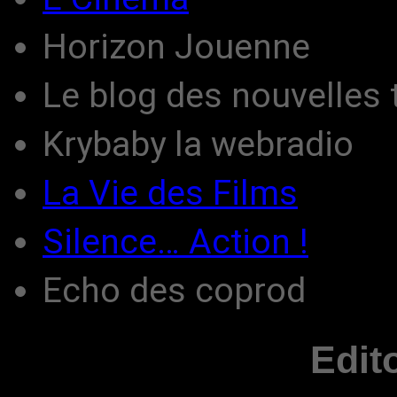
Horizon Jouenne
Le blog des nouvelles
Krybaby la webradio
La Vie des Films
Silence… Action !
Echo des coprod
Edit