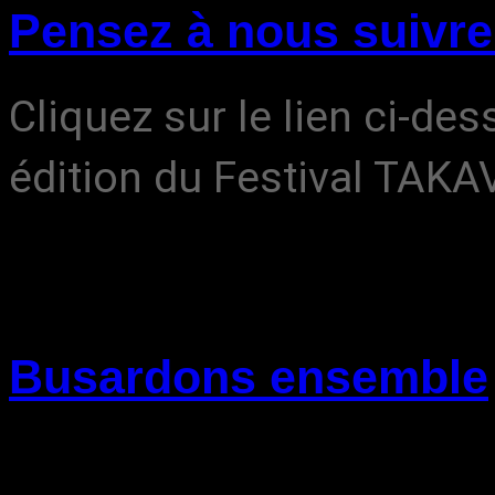
Pensez à nous suivr
Cliquez sur le lien ci-de
édition du Festival TAKA
Busardons ensemble