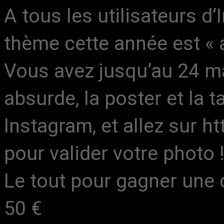
A tous les utilisateurs d’
thème cette année est « 
Vous avez jusqu’au 24 m
absurde, la poster et la 
Instagram, et allez sur 
pour valider votre photo 
Le tout pour gagner une 
50 €