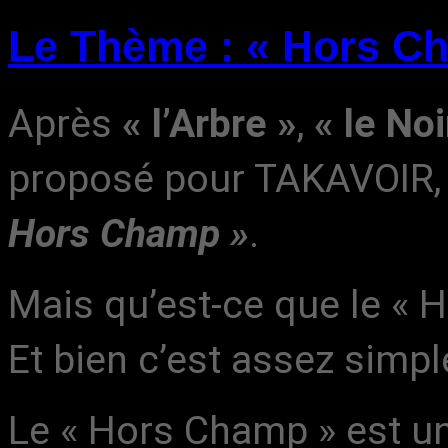
Le Thème : « Hors C
Après
« l’Arbre »
,
« le Noi
proposé pour TAKAVOIR, 
Hors Champ »
.
Mais qu’est-ce que le « 
Et bien c’est assez simple,
Le « Hors Champ » est u