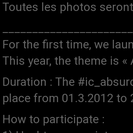
Toutes les photos seront 
______________________
For the first time, we la
This year, the theme is «
Duration : The #ic_absur
place from 01.3.2012 to 
How to participate :