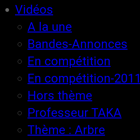
Vidéos
A la une
Bandes-Annonces
En compétition
En compétition-201
Hors thème
Professeur TAKA
Thème : Arbre