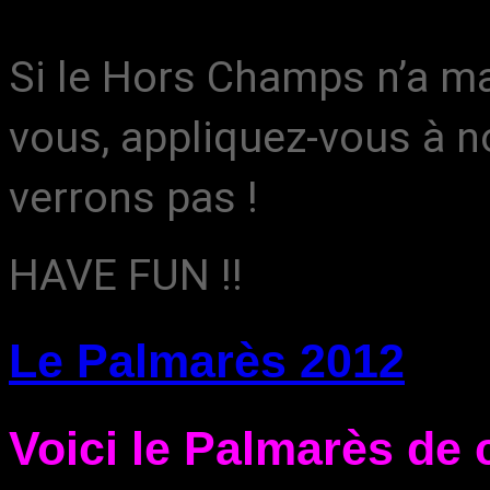
Si le Hors Champs n’a ma
vous, appliquez-vous à 
verrons pas !
HAVE FUN !!
Le Palmarès 2012
Voici le Palmarès de 