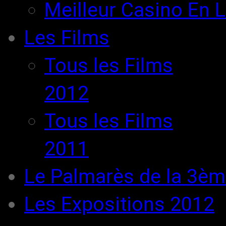
Meilleur Casino En 
Les Films
Tous les Films
2012
Tous les Films
2011
Le Palmarès de la 3èm
Les Expositions 2012