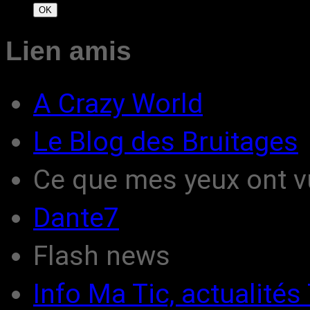
Lien amis
A Crazy World
Le Blog des Bruitages
Ce que mes yeux ont v
Dante7
Flash news
Info Ma Tic, actualités 