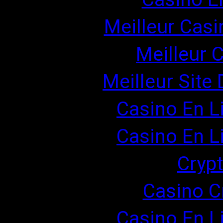
Meilleur Casi
Meilleur 
Meilleur Site
Casino En Li
Casino En Li
Cryp
Casino C
Casino En Li