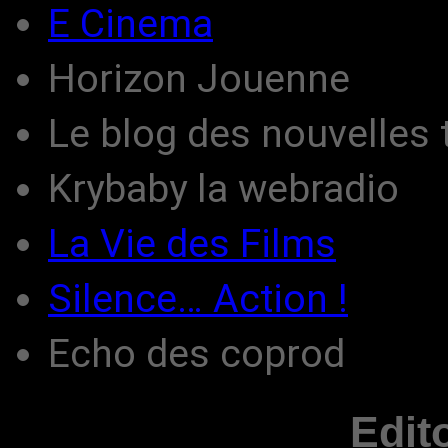
E Cinema
Horizon Jouenne
Le blog des nouvelles
Krybaby la webradio
La Vie des Films
Silence… Action !
Echo des coprod
Edit