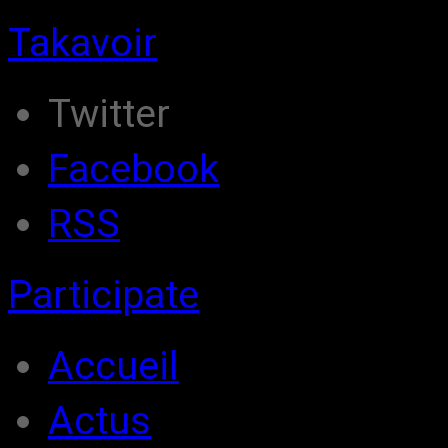
Takavoir
Twitter
Facebook
RSS
Participate
Accueil
Actus