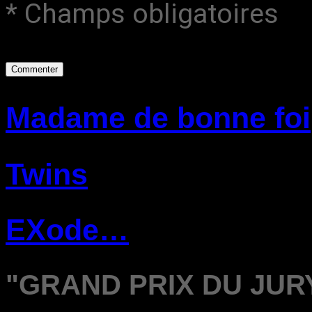
* Champs obligatoires
Madame de bonne foi
Twins
EXode…
"GRAND PRIX DU JUR