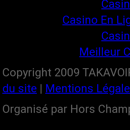
Casin
Casino En Li
Casin
Meilleur 
Copyright 2009 TAKAVOIR,
du site
|
Mentions Légal
Organisé par Hors Cham