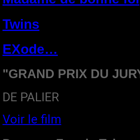
Twins
EXode…
"GRAND PRIX DU JUR
DE PALIER
Voir le film