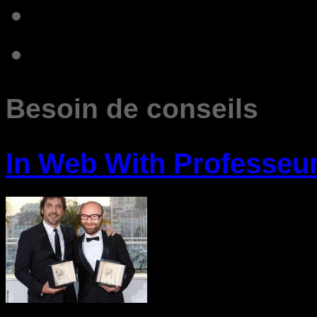
Besoin de conseils
In Web With Professeu