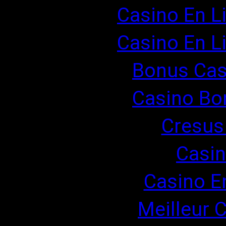
Casino En L
Casino En L
Bonus Cas
Casino Bo
Cresus
Casin
Casino E
Meilleur 