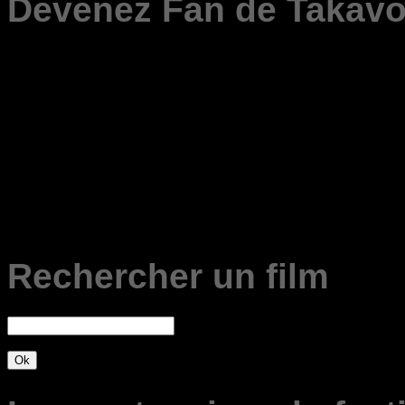
Devenez Fan de Takavo
Rechercher un film