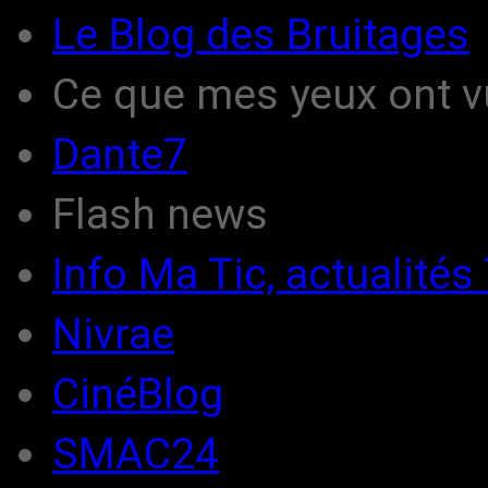
Le Blog des Bruitages
Ce que mes yeux ont v
Dante7
Flash news
Info Ma Tic, actualités 
Nivrae
CinéBlog
SMAC24