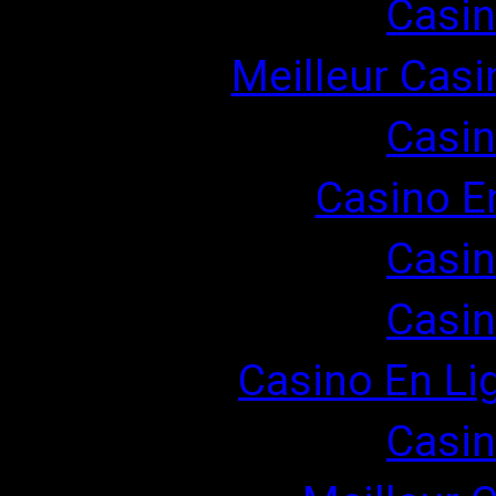
Casin
Meilleur Casi
Casin
Casino E
Casin
Casin
Casino En Li
Casin