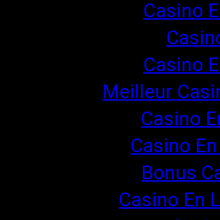
Casino E
Casin
Casino E
Meilleur Casi
Casino E
Casino En
Bonus Ca
Casino En L