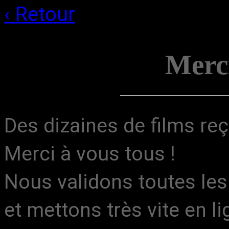
‹ Retour
Merci
Des dizaines de films re
Merci à vous tous !
Nous validons toutes les 
et mettons très vite en li