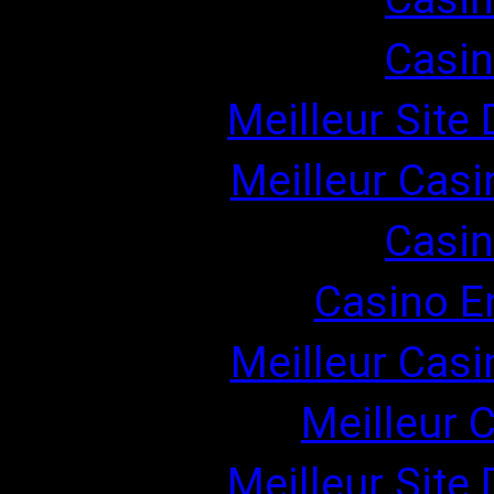
Casin
Meilleur Site
Meilleur Casi
Casin
Casino E
Meilleur Casi
Meilleur 
Meilleur Site