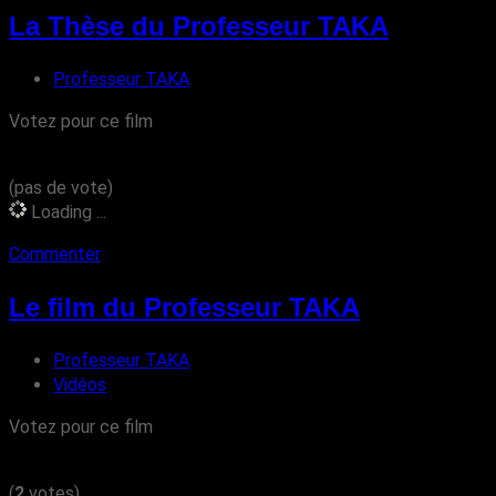
La Thèse du Professeur TAKA
Professeur TAKA
Votez pour ce film
(pas de vote)
Loading ...
Commenter
Le film du Professeur TAKA
Professeur TAKA
Vidéos
Votez pour ce film
(
2
votes)