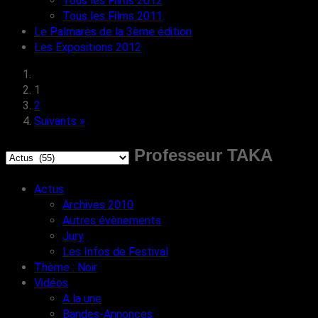
Tous les Films 2012
Tous les Films 2011
Le Palmarès de la 3ème édition
Les Expositions 2012
1
2
Suivants »
Professeur TAKA
Actus
Archives 2010
Autres évènements
Jury
Les Infos de Festival
Thème : Noir
Vidéos
A la une
Bandes-Annonces