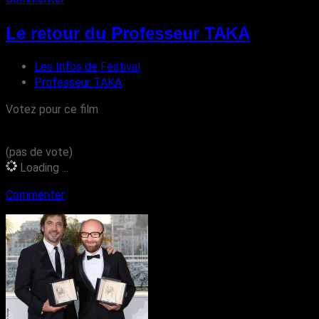
Le retour du Professeur TAKA
Les Infos de Festival
Professeur TAKA
Votez pour ce film
(pas de vote)
Loading ...
Commenter