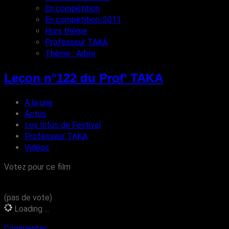
En compétition
En compétition-2011
Hors thème
Professeur TAKA
Thème : Arbre
Leçon n°122 du Prof’ TAKA
A la une
Actus
Les Infos de Festival
Professeur TAKA
Vidéos
Votez pour ce film
(pas de vote)
Loading ...
Commenter