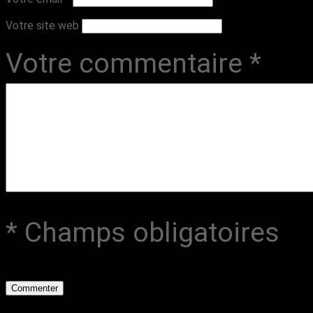
Votre site web
Votre commentaire
*
* Champs obligatoires