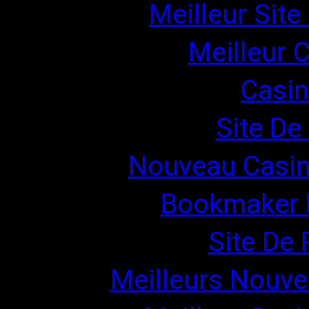
Meilleur Site
Meilleur 
Casin
Site De 
Nouveau Casin
Bookmaker H
Site De 
Meilleurs Nouve