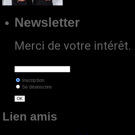
Newsletter
Merci de votre intérêt.
Inscription
Se désinscrire
Lien amis