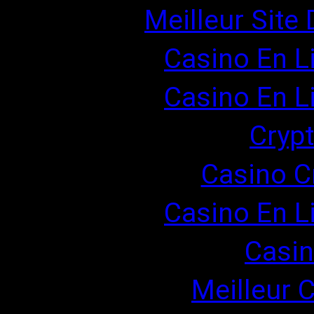
Meilleur Site
Casino En Li
Casino En Li
Cryp
Casino C
Casino En Li
Casin
Meilleur 