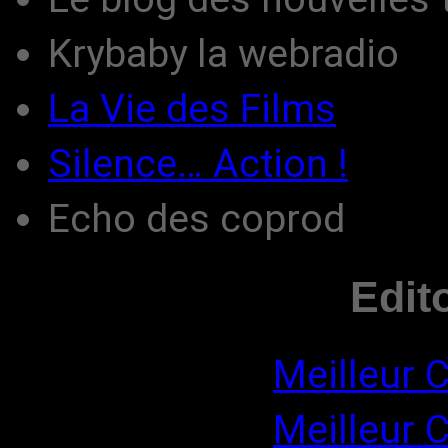
Krybaby la webradio
La Vie des Films
Silence… Action !
Echo des coprod
Edit
Meilleur 
Meilleur 