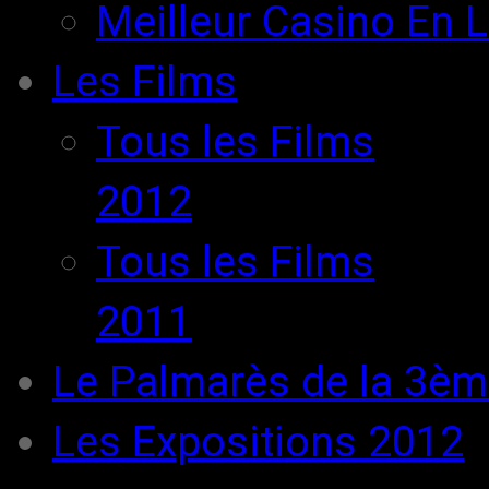
Meilleur Casino En 
Les Films
Tous les Films
2012
Tous les Films
2011
Le Palmarès de la 3èm
Les Expositions 2012