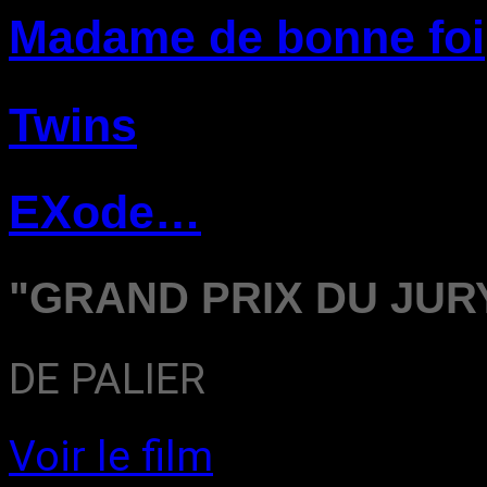
Madame de bonne foi
Twins
EXode…
"GRAND PRIX DU JUR
DE PALIER
Voir le film