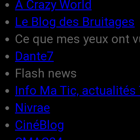
A Crazy World
Le Blog des Bruitages
Ce que mes yeux ont v
Dante7
Flash news
Info Ma Tic, actualités 
Nivrae
CinéBlog