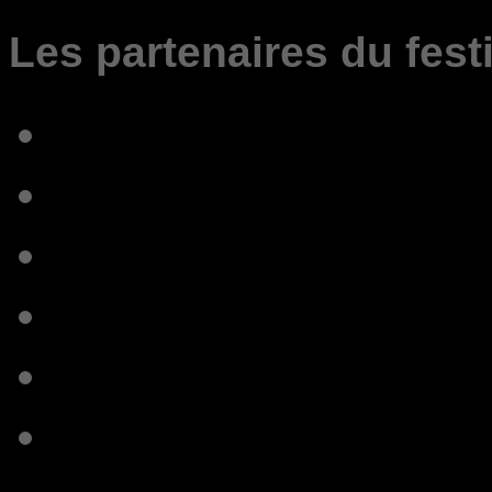
Les partenaires du fest