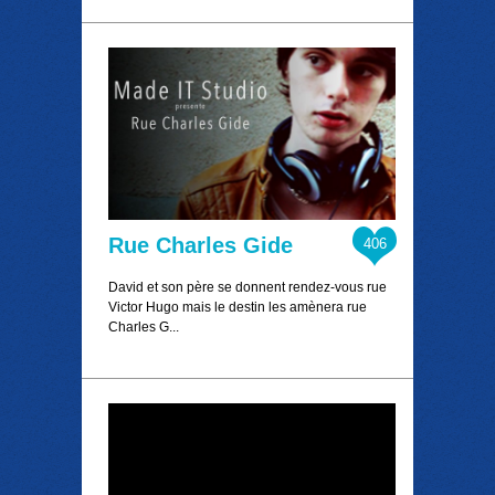
Rue Charles Gide
406
David et son père se donnent rendez-vous rue
Victor Hugo mais le destin les amènera rue
Charles G...