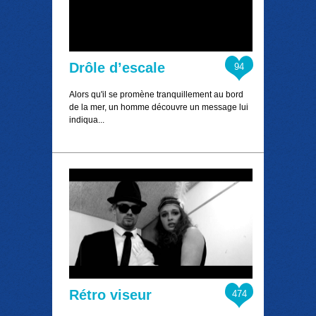
Drôle d’escale
94
Alors qu'il se promène tranquillement au bord
de la mer, un homme découvre un message lui
indiqua...
Rétro viseur
474