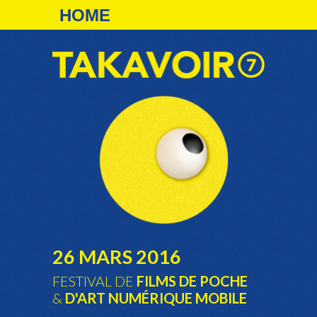
26 MARS 2016
FESTIVAL DE
FILMS DE POCHE
&
D'ART NUMÉRIQUE MOBILE