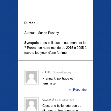
Durée :
1'
Auteur :
Marion Pussey
Synopsis :
Les politiques nous mentent-ils
? Portrait de notre monde de 2015 à 2095 à
travers les yeux d'une femme...
CANTE
3 semaines ago
Prennant, politique et
féministe
Répondre
exbrayat
3 semaines ago
C’est une belle idée que ce
discour en fond sonore et le