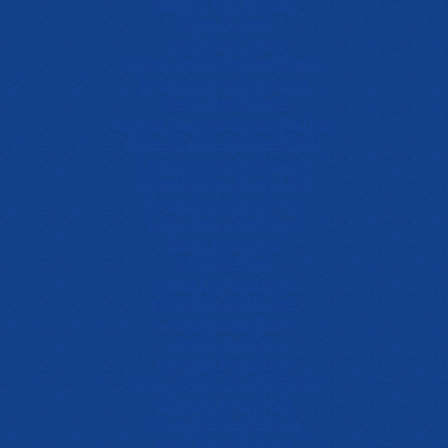
Meilleur Casino En Ligne
Casino En Ligne
Site De Paris Sportif
Nouveau Casino En Ligne Francais
Bookmaker Hors Arjel France
Site De Paris Sportifs
Meilleurs Nouveaux Casinos En Ligne
Meilleur Casino En Ligne France
Casino En Ligne France Légal
Casino En Ligne France Légal
Bonus Casino Sans Depot
Casino Bonus Sans Depot
Cresus Casino Avis
Casino En Ligne
Casino En Ligne France
Meilleur Casino En Ligne
Casino En Ligne Fiable
Casinos En Ligne
Casino En Ligne Fiable
Meilleur Casino En Ligne France
Casino En Ligne Crypto
Casino En Ligne Nouveau
Bonus Casino En Ligne