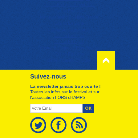
Casino En Ligne Argent Réel
Casino En Ligne
Meilleur Casino En Ligne France
Casino En Ligne
Casino En Ligne France
Casino En Ligne
Casino En Ligne
Casino En Ligne Le Plus Payant
Casino En Ligne
Meilleur Casino En Ligne
Suivez-nous
La newsletter jamais trop courte !
Toutes les infos sur le festival et sur
l’association hORS cHAMPS