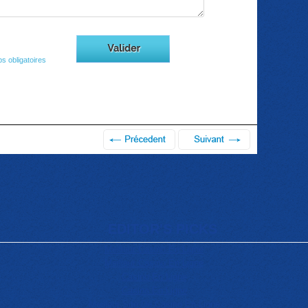
s obligatoires
EDITOR'S PICKS
Meilleur Casino En Ligne
Meilleur Casino En Ligne
Casino En Ligne
Casino En Ligne
Meilleur Site De Casino En Ligne