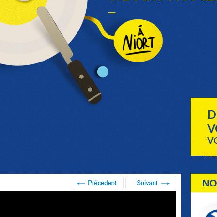
D
V
VO
> TÉL
NO