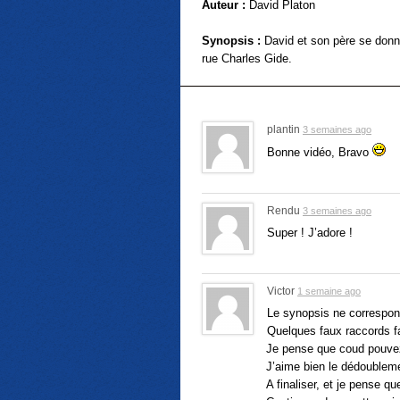
Auteur :
David Platon
Synopsis :
David et son père se donn
rue Charles Gide.
plantin
3 semaines ago
Bonne vidéo, Bravo
Rendu
3 semaines ago
Super ! J’adore !
Victor
1 semaine ago
Le synopsis ne correspon
Quelques faux raccords fa
Je pense que coud pouvez a
J’aime bien le dédoublem
A finaliser, et je pense 