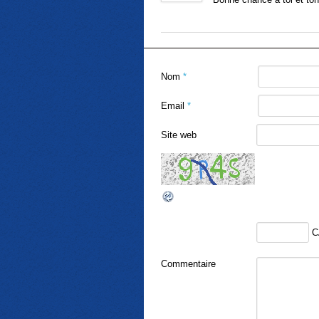
Nom
*
Email
*
Site web
C
Commentaire