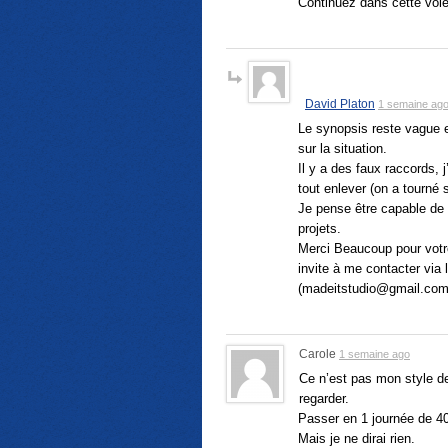
Continuez dans cette voie
David Platon
1 semaine ag
Le synopsis reste vague ex
sur la situation.
Il y a des faux raccords,
tout enlever (on a tourné s
Je pense être capable de
projets.
Merci Beaucoup pour votre 
invite à me contacter via
(
madeitstudio@gmail.co
Carole
1 semaine ago
Ce n’est pas mon style de
regarder.
Passer en 1 journée de 40
Mais je ne dirai rien.