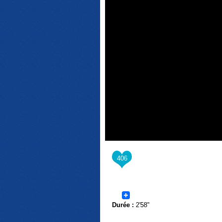
406
Durée :
2'58"