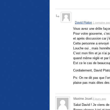
David Platon
1 semaine ag
Vous avez une drôle faço
Pour votre gouverne, c’es
et après discussion car j’
Cette personne a envoyé u
Louche oui , mais honnête
C’est mon film et je n’ai 
quand même réglé et par la
Est ce le cas de beauco
Cordialement, David Plat
Ps: On ne dit pas que l’on
plaise pas mais dites des
Maxime Jouet
6 jours ago
Salut David ! Je viens de
Bonne chance à toi et ton