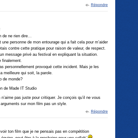
Répondre
o
n de ne rien dire…
t une personne de mon entourage qui a fait cela pour m’aider
étais contre cette pratique pour raison de valeur, de respect.
n message privé au festival en expliquant la situation.
 finalement.
pas personnellement provoqué cette incident. Mais je les
 meilleure qui soit, la parole.
up de monde?
on de Made IT Studio
 n’aime pas juste pour critiquer. Je conçois qu’il ne vous
 arguments sur mon film pas un style.
Répondre
 voir ton film que je ne pensais pas en compétition
 équipe, peut être à la prochaine pour une collab’