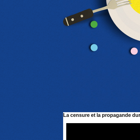
La censure et la propagande dur