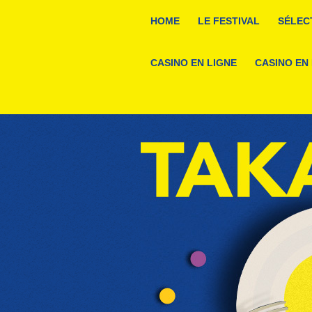
HOME
LE FESTIVAL
SÉLEC
CASINO EN LIGNE
CASINO EN