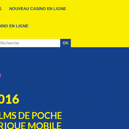
G
NOUVEAU CASINO EN LIGNE
INO EN LIGNE
016
LMS DE POCHE
RIQUE MOBILE