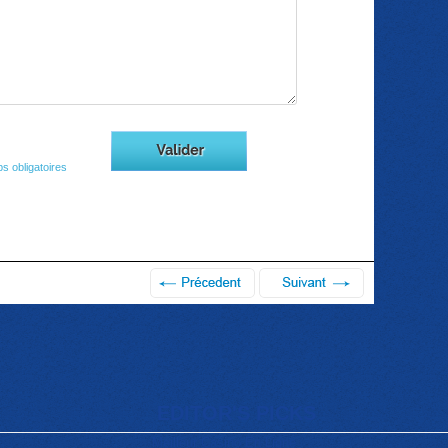
s obligatoires
EDITOR'S PICKS
Meilleur Casino En Ligne