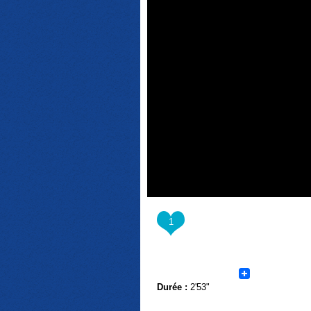
1
Durée :
2'53"