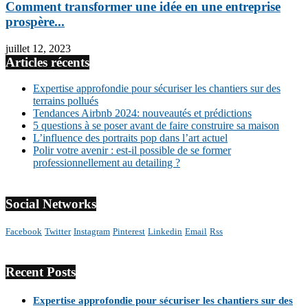
Comment transformer une idée en une entreprise
prospère...
juillet 12, 2023
Articles récents
Expertise approfondie pour sécuriser les chantiers sur des
terrains pollués
Tendances Airbnb 2024: nouveautés et prédictions
5 questions à se poser avant de faire construire sa maison
L’influence des portraits pop dans l’art actuel
Polir votre avenir : est-il possible de se former
professionnellement au detailing ?
Social Networks
Facebook
Twitter
Instagram
Pinterest
Linkedin
Email
Rss
Recent Posts
Expertise approfondie pour sécuriser les chantiers sur des