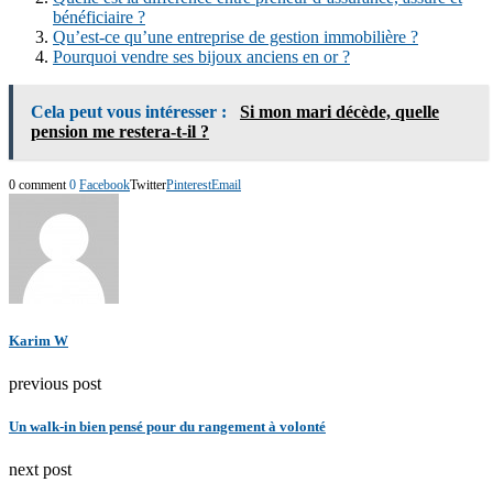
bénéficiaire ?
Qu’est-ce qu’une entreprise de gestion immobilière ?
Pourquoi vendre ses bijoux anciens en or ?
Cela peut vous intéresser :
Si mon mari décède, quelle
pension me restera-t-il ?
0 comment
0
Facebook
Twitter
Pinterest
Email
Karim W
previous post
Un walk-in bien pensé pour du rangement à volonté
next post