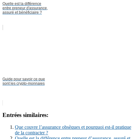
Quelle est la différence
entre preneur d'assurance,
assuré et bénéficiaire ?
Guide pour savoir ce que
sont les crypto-monnaies
Entrées similaires:
Que couvre l’assurance obsèques et pourquoi est-il pratique
de la contracter ?
Quelle est la différence entre preneur d’assurance, assuré et