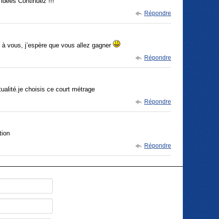
idées Continuez !!!
Répondre
vo à vous, j’espère que vous allez gagner
Répondre
ualité.je choisis ce court métrage
Répondre
tion
Répondre