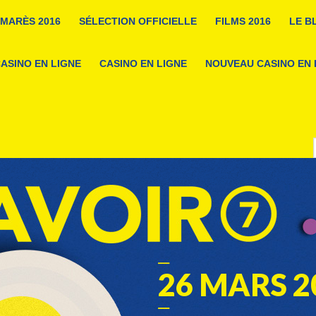
LMARÈS 2016
SÉLECTION OFFICIELLE
FILMS 2016
LE B
ASINO EN LIGNE
CASINO EN LIGNE
NOUVEAU CASINO EN 
26 MARS 2