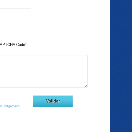
APTCHA Code
*
s obligatoires