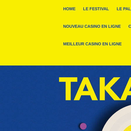
HOME
LE FESTIVAL
LE PA
NOUVEAU CASINO EN LIGNE
C
MEILLEUR CASINO EN LIGNE