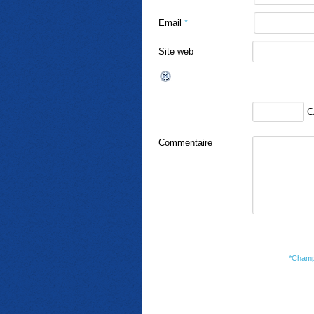
Email
*
Site web
C
Commentaire
*Champ