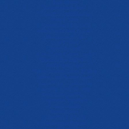
Crypto Casinos
Casino Crypto En Ligne
Casino En Ligne Meilleur Site
Casino En Ligne
Meilleur Casino En Ligne
Meilleur Site De Poker En Ligne
Meilleur Casino En Ligne
Casino En Ligne
Site De Paris Sportif
Nouveau Casino En Ligne Francais
Bookmaker Hors Arjel France
Site De Paris Sportifs
Meilleurs Nouveaux Casinos En Ligne
Meilleur Casino En Ligne France
Casino En Ligne France Légal
Casino En Ligne France Légal
Bonus Casino Sans Depot
Casino Bonus Sans Depot
Cresus Casino Avis
Casino En Ligne
Casino En Ligne France
Meilleur Casino En Ligne
Casino En Ligne Fiable