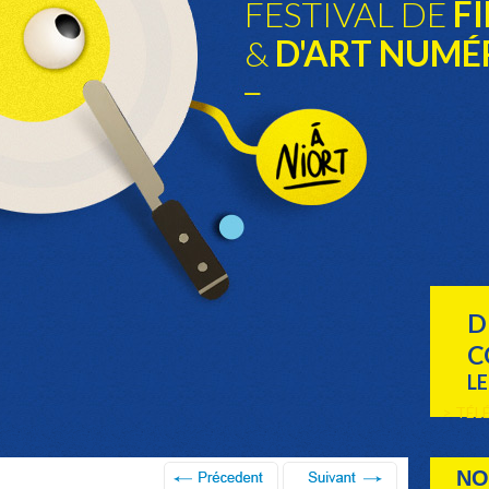
FESTIVAL DE
FI
&
D'ART NUMÉ
D
C
LE
> TÉL
NO