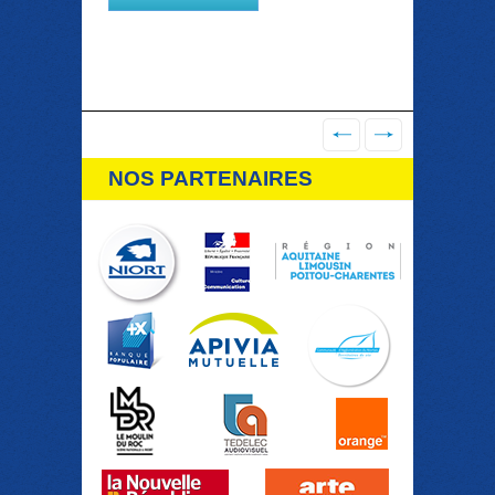
NOS PARTENAIRES