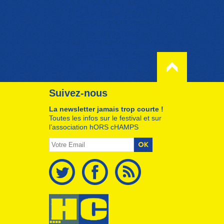
Casino En Ligne
Casino En Ligne France
Casino En Ligne
Casino En Ligne
Casino En Ligne Le Plus Payant
Casino En Ligne
Meilleur Casino En Ligne
Suivez-nous
La newsletter jamais trop courte !
Toutes les infos sur le festival et sur
l’association hORS cHAMPS