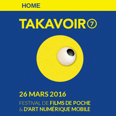
26 MARS 2016
FESTIVAL DE
FILMS DE POCHE
&
D'ART NUMÉRIQUE MOBILE