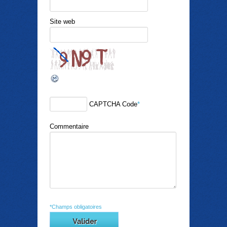
Site web
CAPTCHA Code
*
Commentaire
*Champs obligatoires