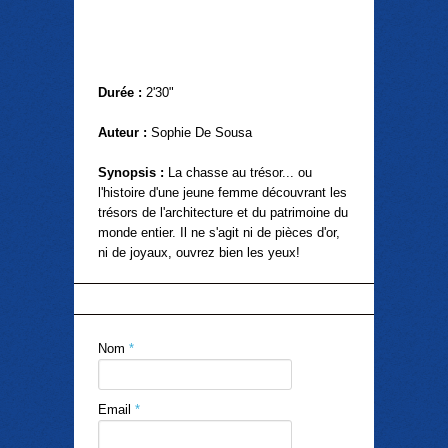
Durée :
2'30"
Auteur :
Sophie De Sousa
Synopsis :
La chasse au trésor... ou
l'histoire d'une jeune femme découvrant les
trésors de l'architecture et du patrimoine du
monde entier. Il ne s'agit ni de pièces d'or,
ni de joyaux, ouvrez bien les yeux!
Nom
*
Email
*