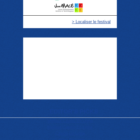
> Localiser le festival
EDITOR'S PICKS
Meilleur Casino En Ligne
Meilleur Casino En Ligne
Casino En Ligne
Casino En Ligne