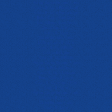
Meilleur Casino En Ligne France
Casino En Ligne France Légal
Casino En Ligne France Légal
Bonus Casino Sans Depot
Casino Bonus Sans Depot
Cresus Casino Avis
Casino En Ligne
Casino En Ligne France
Meilleur Casino En Ligne
Casino En Ligne Fiable
Casinos En Ligne
Casino En Ligne Fiable
Meilleur Casino En Ligne France
Casino En Ligne Crypto
Casino En Ligne Nouveau
Bonus Casino En Ligne
Casino En Ligne Argent Réel
Casino En Ligne
Meilleur Casino En Ligne France
Casino En Ligne
Casino En Ligne France
Casino En Ligne