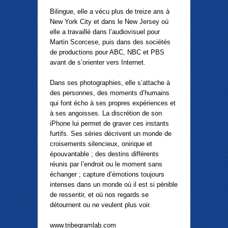
Bilingue, elle a vécu plus de treize ans à
New York City et dans le New Jersey où
elle a travaillé dans l’audiovisuel pour
Martin Scorcese, puis dans des sociétés
de productions pour ABC, NBC et PBS
avant de s’orienter vers Internet.
Dans ses photographies, elle s’attache à
des personnes, des moments d’humains
qui font écho à ses propres expériences et
à ses angoisses. La discrétion de son
iPhone lui permet de graver ces instants
furtifs. Ses séries décrivent un monde de
croisements silencieux, onirique et
épouvantable ; des destins différents
réunis par l’endroit ou le moment sans
échanger ; capture d’émotions toujours
intenses dans un monde où il est si pénible
de ressentir, et où nos regards se
détournent ou ne veulent plus voir.
www.tribegramlab.com