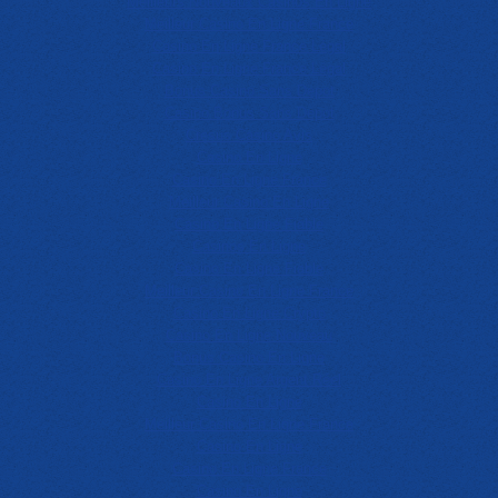
Meilleurs Nouveaux Casinos En Ligne
Meilleur Casino En Ligne France
Casino En Ligne France Légal
Casino En Ligne France Légal
Bonus Casino Sans Depot
Casino Bonus Sans Depot
Cresus Casino Avis
Casino En Ligne
Casino En Ligne France
Meilleur Casino En Ligne
Casino En Ligne Fiable
Casinos En Ligne
Casino En Ligne Fiable
Meilleur Casino En Ligne France
Casino En Ligne Crypto
Casino En Ligne Nouveau
Bonus Casino En Ligne
Casino En Ligne Argent Réel
Casino En Ligne
Meilleur Casino En Ligne France
Casino En Ligne
Casino En Ligne France
Casino En Ligne