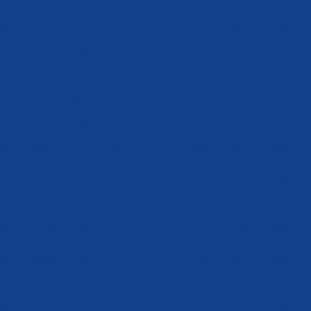
Casino En Ligne
Meilleur Site De Casino En Ligne
Meilleur Casino En Ligne France
Casino En Ligne
Casino En Ligne France
Meilleur Casino En Ligne France
Meilleur Casino En Ligne
Meilleur Site De Casino En Ligne
Casino En Ligne Meilleur Site
Casino En Ligne Meilleur Site
Crypto Casinos
Casino Crypto En Ligne
Casino En Ligne Meilleur Site
Casino En Ligne
Meilleur Casino En Ligne
Meilleur Site De Poker En Ligne
Meilleur Casino En Ligne
Casino En Ligne
Site De Paris Sportif
Nouveau Casino En Ligne Francais
Bookmaker Hors Arjel France
Site De Paris Sportifs