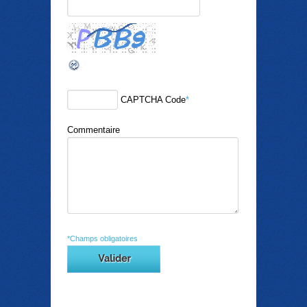
CAPTCHA Code
*
Commentaire
*Champs obligatoires