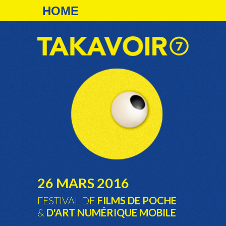
26 MARS 2016
FESTIVAL DE
FILMS DE POCHE
&
D'ART NUMÉRIQUE MOBILE