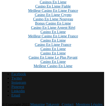
Casinos En Ligne
Casino En Ligne Fiable
Meilleur Casino En Ligne France
Casino En Ligne Crypto
Casino En Ligne Nouveau
Bonus Casino En Ligne
Casino En Ligne Argent Réel
Casino En Ligne
Meilleur Casino En Ligne France
Casino En Ligne
Casino En Ligne France
Casino En Ligne
Casino En Ligne
Casino En Ligne Le Plus Payant
Casino En Ligne
Meilleur Casino En Ligne
Facebook
Twitter
Instagram
Pinterest
Linkedin
Email
© Copyright 2022
Magazine Takavoir
|
Contact
|
Mentions Légales
|