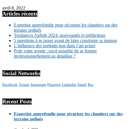
avril 8, 2022
Articles récents
Expertise approfondie pour sécuriser les chantiers sur des
terrains pollués
Tendances Airbnb 2024: nouveautés et prédictions
5 questions à se poser avant de faire construire sa maison
L’influence des portraits pop dans l’art actuel
Polir votre avenir : est-il possible de se former
professionnellement au detailing ?
Social Networks
Facebook
Twitter
Instagram
Pinterest
Linkedin
Email
Rss
Recent Posts
Expertise approfondie pour sécuriser les chantiers sur des
terrains pollués