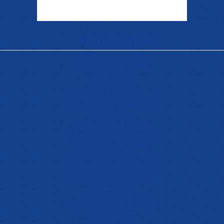
EDITOR'S PICKS
Meilleur Casino En Ligne
Meilleur Casino En Ligne
Casino En Ligne
Casino En Ligne
Meilleur Site De Casino En Ligne
Meilleur Casino En Ligne France
Casino En Ligne
Casino En Ligne France
Meilleur Casino En Ligne France
Meilleur Casino En Ligne
Meilleur Site De Casino En Ligne
Casino En Ligne Meilleur Site
Casino En Ligne Meilleur Site
Crypto Casinos
Casino Crypto En Ligne
Casino En Ligne Meilleur Site
Casino En Ligne