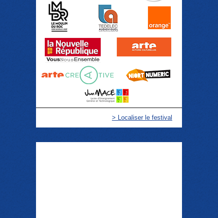
> Localiser le festival