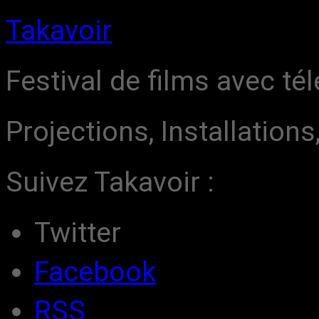
Takavoir
Festival de films avec t
Projections, Installation
Suivez Takavoir :
Twitter
Facebook
RSS