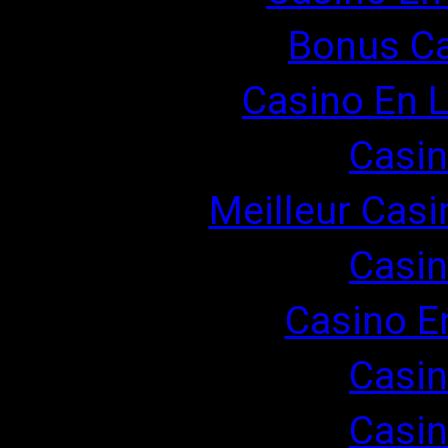
Bonus Ca
Casino En L
Casin
Meilleur Casi
Casin
Casino E
Casin
Casin