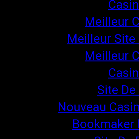
Casin
Meilleur 
Meilleur Site
Meilleur 
Casin
Site De 
Nouveau Casin
Bookmaker H