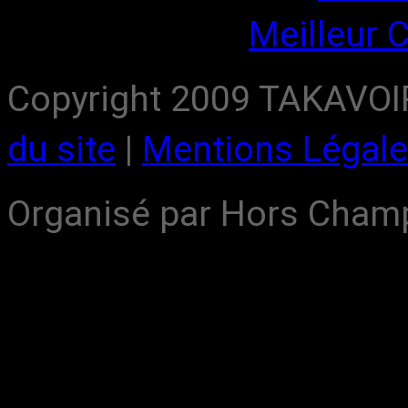
Meilleur 
Copyright 2009 TAKAVOIR,
du site
|
Mentions Légal
Organisé par Hors Cham