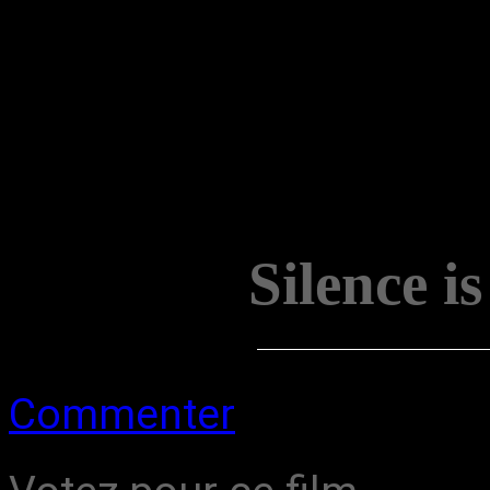
Silence i
Commenter