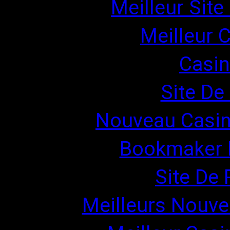
Meilleur Site
Meilleur 
Casin
Site De 
Nouveau Casin
Bookmaker H
Site De 
Meilleurs Nouve