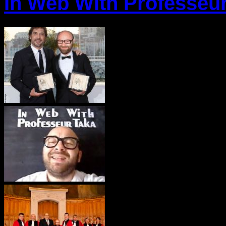
In Web With Professeu