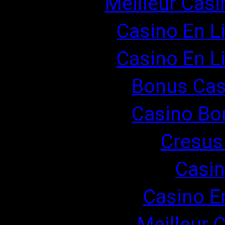
Meilleur Casi
Casino En L
Casino En L
Bonus Cas
Casino Bo
Cresus
Casin
Casino E
Meilleur 