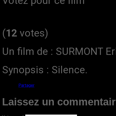
Votez pour ce film
(
12
votes)
Un film de : SURMONT Er
Synopsis : Silence.
Partager
Laissez un commentai