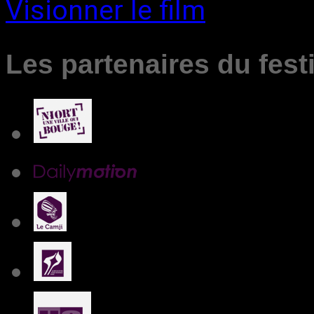
Visionner le film
Les partenaires du fest