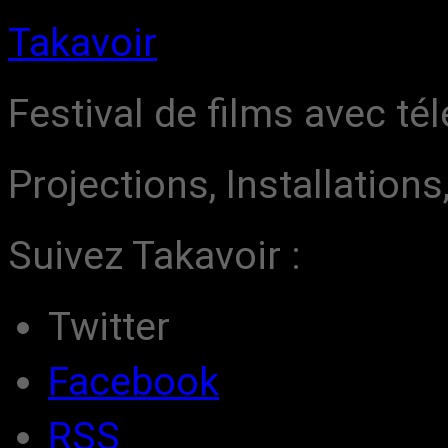
Takavoir
Festival de films avec t
Projections, Installation
Suivez Takavoir :
Twitter
Facebook
RSS