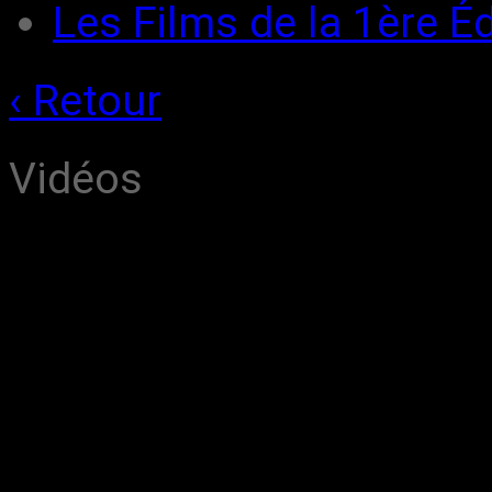
Les Films de la 1ère Éd
‹ Retour
Vidéos