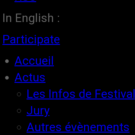
In English :
Participate
Accueil
Actus
Les Infos de Festiva
Jury
Autres évènements