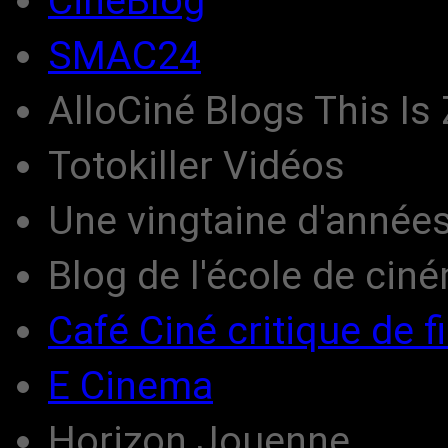
CinéBlog
SMAC24
AlloCiné Blogs This Is
Totokiller Vidéos
Une vingtaine d'année
Blog de l'école de cin
Café Ciné critique de f
E Cinema
Horizon Jouenne