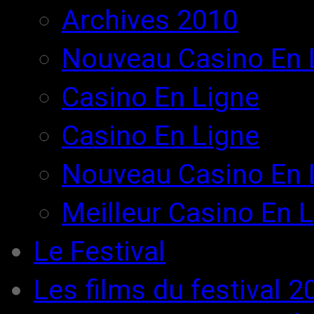
Archives 2010
Nouveau Casino En 
Casino En Ligne
Casino En Ligne
Nouveau Casino En L
Meilleur Casino En 
Le Festival
Les films du festival 2