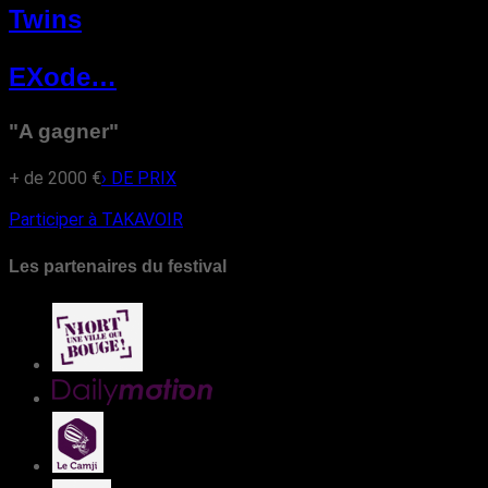
Twins
EXode…
"A gagner"
+ de 2000 €
› DE PRIX
Participer à TAKAVOIR
Les partenaires du festival