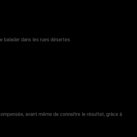
se balader dans les rues désertes.
récompensée, avant même de connaître le résultat, grâce à