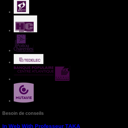
Besoin de conseils
In Web With Professeur TAKA