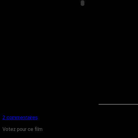
2 commentaires
Votez pour ce film