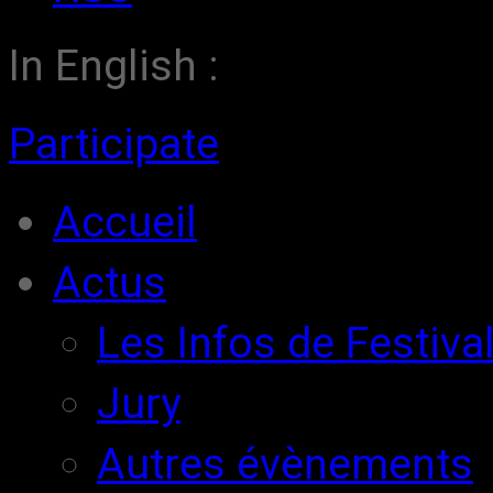
In English :
Participate
Accueil
Actus
Les Infos de Festiva
Jury
Autres évènements