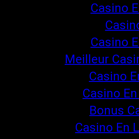
Casino E
Casin
Casino E
Meilleur Casi
Casino E
Casino En
Bonus Ca
Casino En L