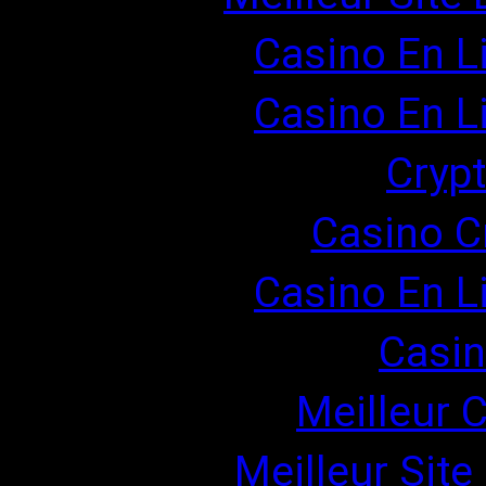
Casino En Li
Casino En Li
Cryp
Casino C
Casino En Li
Casin
Meilleur 
Meilleur Site