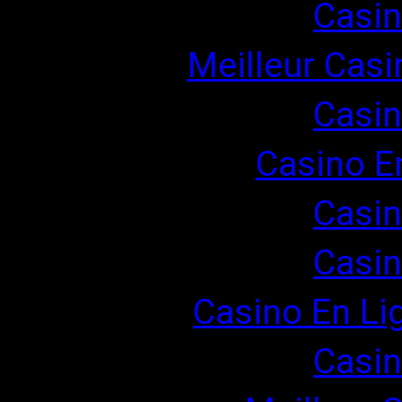
Casin
Meilleur Casi
Casin
Casino E
Casin
Casin
Casino En Li
Casin