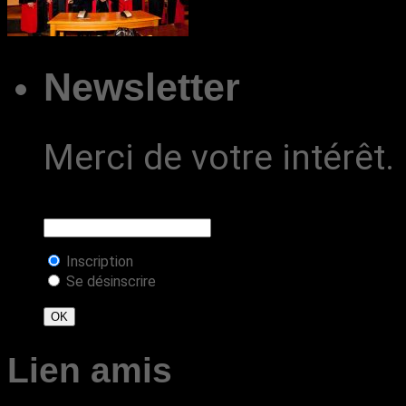
Newsletter
Merci de votre intérêt.
Inscription
Se désinscrire
Lien amis