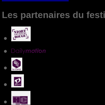
Les partenaires du fest