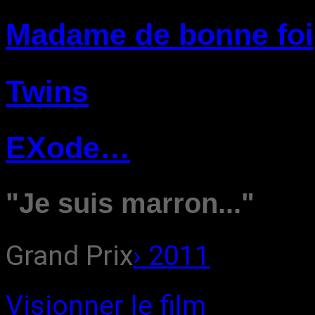
Madame de bonne foi
Twins
EXode…
"Je suis marron..."
Grand Prix
› 2011
Visionner le film