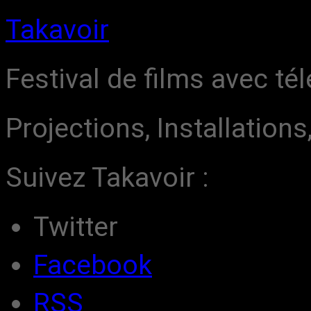
Takavoir
Festival de films avec t
Projections, Installation
Suivez Takavoir :
Twitter
Facebook
RSS