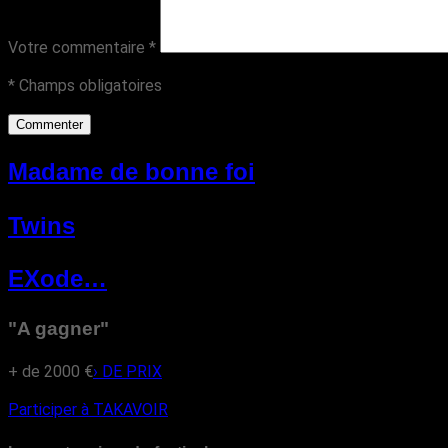
Votre commentaire
*
* Champs obligatoires
Madame de bonne foi
Twins
EXode…
"A gagner"
+ de 2000 €
› DE PRIX
Participer à TAKAVOIR