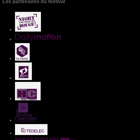
Les partenaires du festival