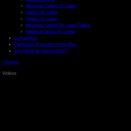
Nouveau Casino En Ligne
Casino En Ligne
Casino En Ligne
Nouveau Casino En Ligne Fiable
Meilleur Casino En Ligne
Le Festival
Participer & Inscrire votre film
Les Films du festival 2011
‹ Retour
Vidéos