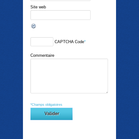
Site web
CAPTCHA Code
*
Commentaire
*Champs obligatoires