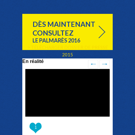
DÈS MAINTENANT
CONSULTEZ
LE PALMARÈS 2016
> TÉLÉCHARGER DOSSIER DE PRESSE
2015
En réalité
1