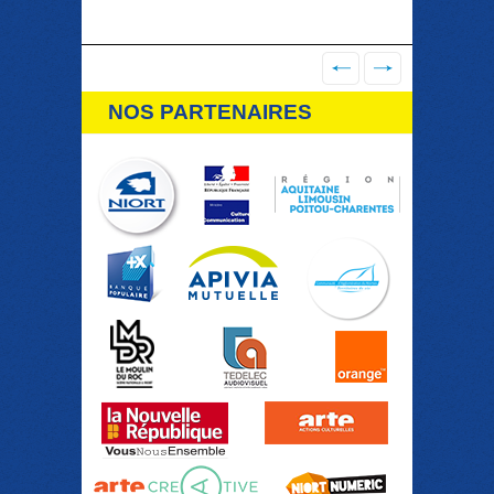
NOS PARTENAIRES