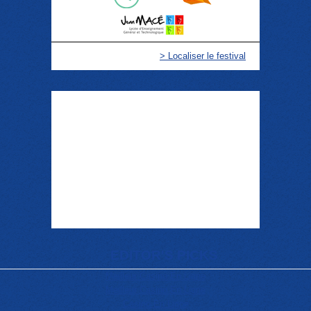
> Localiser le festival
EDITOR'S PICKS
Meilleur Casino En Ligne
Meilleur Casino En Ligne
Casino En Ligne