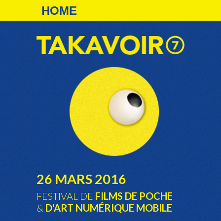
26 MARS 2016
FESTIVAL DE
FILMS DE POCHE
&
D'ART NUMÉRIQUE MOBILE