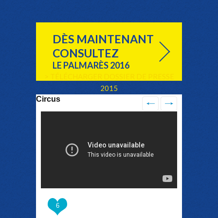
DÈS MAINTENANT
CONSULTEZ
LE PALMARÈS 2016
> TÉLÉCHARGER DOSSIER DE PRESSE
2015
Circus
6