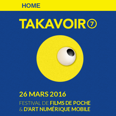
26 MARS 2016
FESTIVAL DE
FILMS DE POCHE
&
D'ART NUMÉRIQUE MOBILE