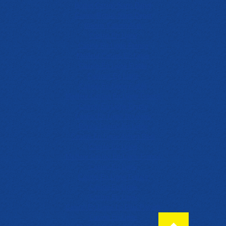
Bonus Casino Sans Depot
Casino Bonus Sans Depot
Cresus Casino Avis
Casino En Ligne
Casino En Ligne France
Meilleur Casino En Ligne
Casino En Ligne Fiable
Casinos En Ligne
Casino En Ligne Fiable
Meilleur Casino En Ligne France
Casino En Ligne Crypto
Casino En Ligne Nouveau
Bonus Casino En Ligne
Casino En Ligne Argent Réel
Casino En Ligne
Meilleur Casino En Ligne France
Casino En Ligne
Casino En Ligne France
Casino En Ligne
Casino En Ligne
Casino En Ligne Le Plus Payant
Casino En Ligne