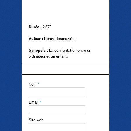
Durée :
2'37"
Auteur :
Rémy Desmazière
Synopsis :
La confrontation entre un
ordinateur et un enfant.
Nom
*
Email
*
Site web