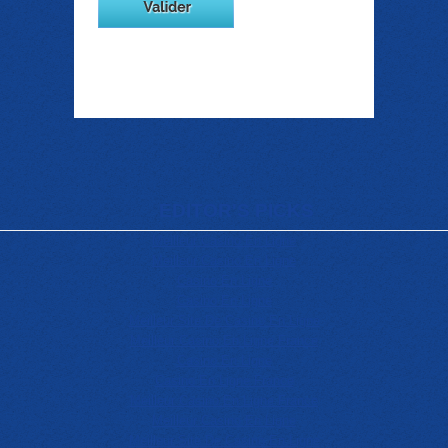
EDITOR'S PICKS
Meilleur Casino En Ligne
Meilleur Casino En Ligne
Casino En Ligne
Casino En Ligne
Meilleur Site De Casino En Ligne
Meilleur Casino En Ligne France
Casino En Ligne
Casino En Ligne France
Meilleur Casino En Ligne France
Meilleur Casino En Ligne
Meilleur Site De Casino En Ligne