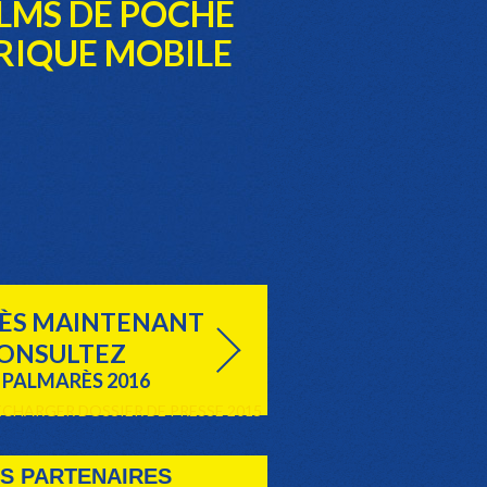
LMS DE POCHE
RIQUE MOBILE
ÈS MAINTENANT
ONSULTEZ
 PALMARÈS 2016
ÉCHARGER DOSSIER DE PRESSE 2015
S PARTENAIRES