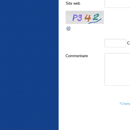
Site web
C
Commentaire
*Champ