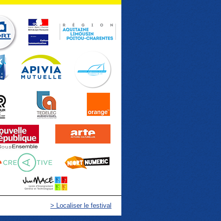
> Localiser le festival