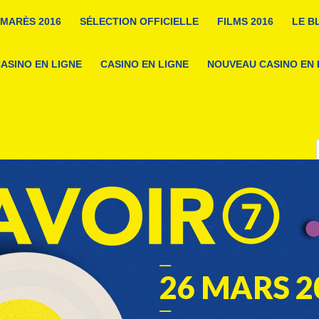
LMARÈS 2016
SÉLECTION OFFICIELLE
FILMS 2016
LE B
ASINO EN LIGNE
CASINO EN LIGNE
NOUVEAU CASINO EN 
26 MARS 2