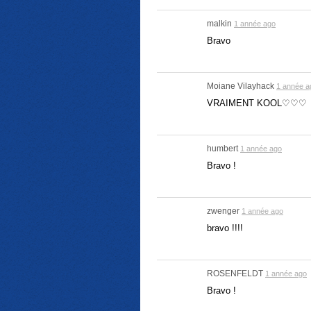
malkin
1 année ago
Bravo
Moiane Vilayhack
1 année a
VRAIMENT KOOL♡♡♡
humbert
1 année ago
Bravo !
zwenger
1 année ago
bravo !!!!
ROSENFELDT
1 année ago
Bravo !