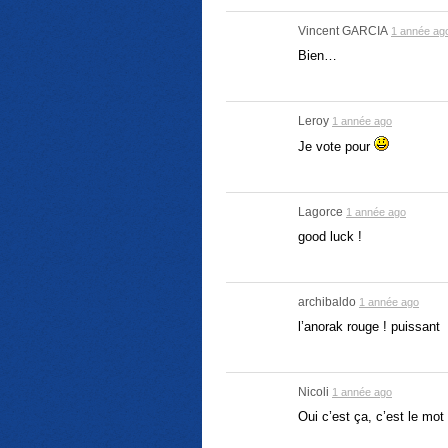
Vincent GARCIA
1 année ag
Bien…
Leroy
1 année ago
Je vote pour
Lagorce
1 année ago
good luck !
archibaldo
1 année ago
l’anorak rouge ! puissant
Nicoli
1 année ago
Oui c’est ça, c’est le mot