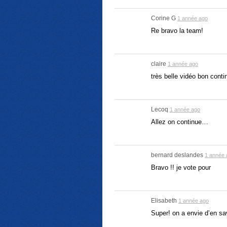
Corine G
1 année ago
Re bravo la team!
claire
1 année ago
très belle vidéo bon conti
Lecoq
1 année ago
Allez on continue…
bernard deslandes
1 année 
Bravo !! je vote pour
Elisabeth
1 année ago
Super! on a envie d’en sa