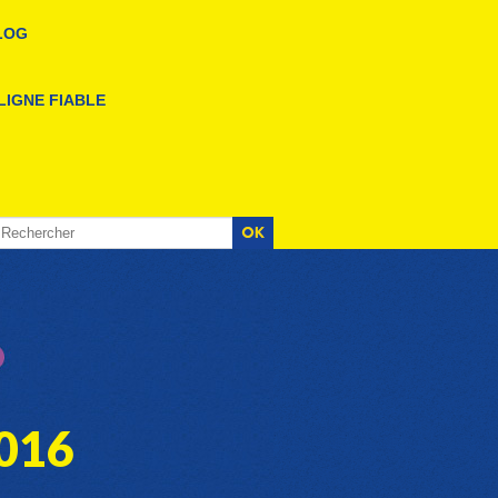
LOG
LIGNE FIABLE
016