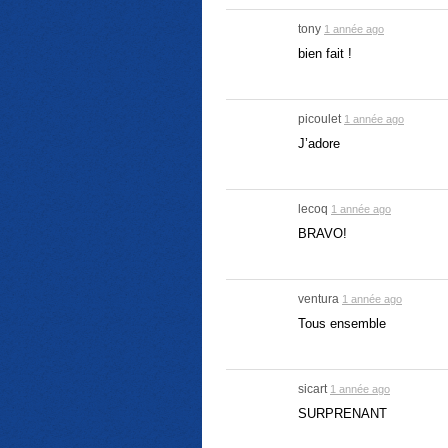
tony
1 année ago
bien fait !
picoulet
1 année ago
J’adore
lecoq
1 année ago
BRAVO!
ventura
1 année ago
Tous ensemble
sicart
1 année ago
SURPRENANT