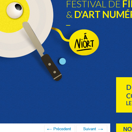
FESTIVAL DE
FI
&
D'ART NUMÉ
D
C
LE
NO