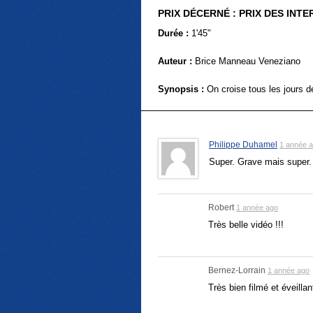
PRIX DÉCERNÉ :
PRIX DES INT
Durée :
1'45"
Auteur :
Brice Manneau Veneziano
Synopsis :
On croise tous les jours de
Philippe Duhamel
1 année 
Super. Grave mais super.
Robert
1 année ago
Très belle vidéo !!!
Bernez-Lorrain
1 année ago
Très bien filmé et éveillan