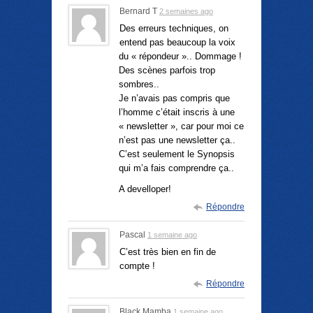
Bernard T
2 semaines ago
Des erreurs techniques, on
entend pas beaucoup la voix
du « répondeur ».. Dommage !
Des scènes parfois trop
sombres..
Je n’avais pas compris que
l’homme c’était inscris à une
« newsletter », car pour moi ce
n’est pas une newsletter ça..
C’est seulement le Synopsis
qui m’a fais comprendre ça..
A develloper!
Répondre
Pascal
1 semaine ago
C’est très bien en fin de
compte !
Répondre
Black Mamba
1 semaine ago