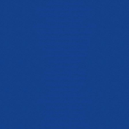
Site De Paris Sportif
Nouveau Casino En Ligne Francais
Bookmaker Hors Arjel France
Site De Paris Sportifs
Meilleurs Nouveaux Casinos En Ligne
Meilleur Casino En Ligne France
Casino En Ligne France Légal
Casino En Ligne France Légal
Bonus Casino Sans Depot
Casino Bonus Sans Depot
Cresus Casino Avis
Casino En Ligne
Casino En Ligne France
Meilleur Casino En Ligne
Casino En Ligne Fiable
Casinos En Ligne
Casino En Ligne Fiable
Meilleur Casino En Ligne France
Casino En Ligne Crypto
Casino En Ligne Nouveau
Bonus Casino En Ligne
Casino En Ligne Argent Réel