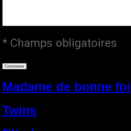
* Champs obligatoires
Madame de bonne foi
Twins