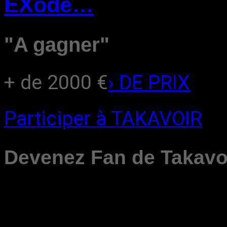
EXode…
"A gagner"
+ de 2000 €
› DE PRIX
Participer à TAKAVOIR
Devenez Fan de Takavo