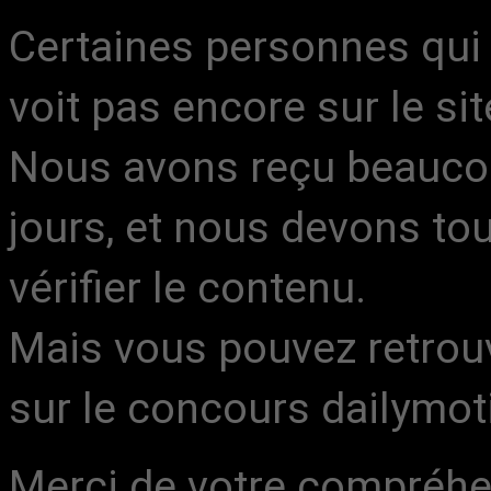
Certaines personnes qui 
voit pas encore sur le si
Nous avons reçu beaucou
jours, et nous devons tou
vérifier le contenu.
Mais vous pouvez retrou
sur le concours dailymot
Merci de votre compréhen