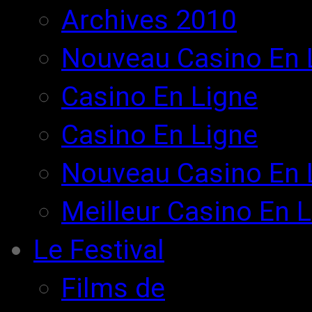
Archives 2010
Nouveau Casino En 
Casino En Ligne
Casino En Ligne
Nouveau Casino En L
Meilleur Casino En 
Le Festival
Films de