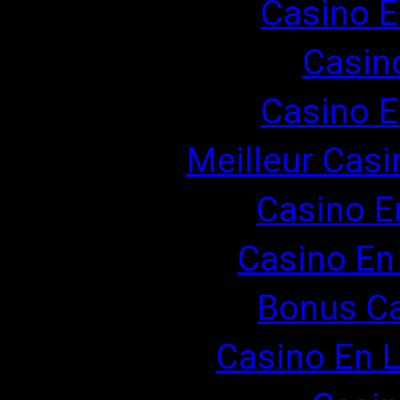
Casino E
Casin
Casino E
Meilleur Casi
Casino E
Casino En
Bonus Ca
Casino En L