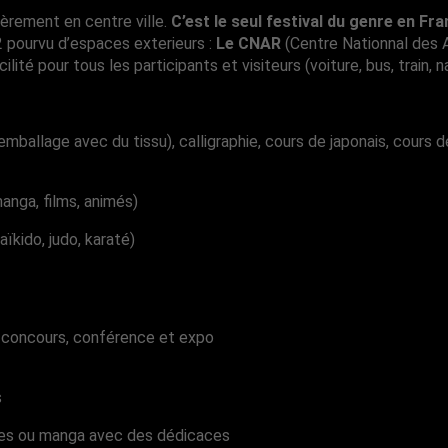
tièrement en centre ville.
C’est le seul festival du genre en Fran
pourvu d’espaces exterieurs :
Le CNAR
(Centre Nationnal des A
té pour tous les participants et visiteurs (voiture, bus, train, nav
de l’emballage avec du tissu), calligraphie, cours de japonais, cou
nga, films, animés)
aïkido, judo, karaté)
t, concours, conférence et expo
s
ivres ou manga avec des dédicaces