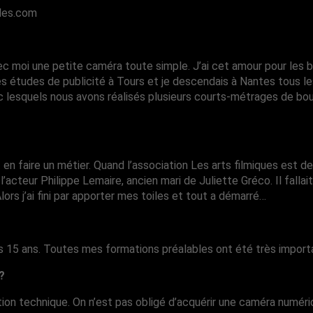
oles.com
ec moi une petite caméra toute simple. J’ai cet amour pour les b
s des études de publicité à Tours et je descendais à Nantes tous
c lesquels nous avons réalisés plusieurs courts-métrages de bout
en faire un métier. Quand l’association Les arts filmiques est dev
teur Philippe Lemaire, ancien mari de Juliette Gréco. Il fallait
rs j’ai fini par apporter mes toiles et tout a démarré…
uis 15 ans. Toutes mes formations préalables ont été très import
?
tion technique. On n’est pas obligé d’acquérir une caméra numér