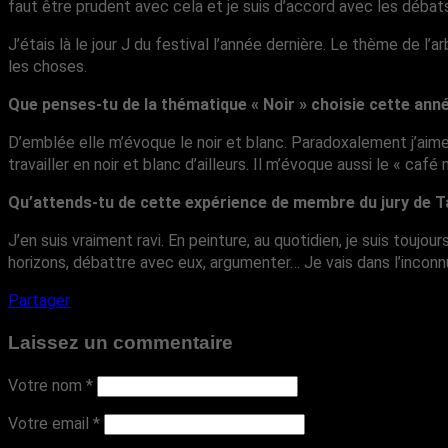
faut être prudent avec cela et je suis d’accord avec les débats
J’étais là le jour J du festival l’année dernière. Le thème de 
les choses.
Que penses-tu de la thématique « Noir » choisie cette ann
D’emblée elle m’évoque le noir et blanc. Paradoxalement j’aim
travailler en noir et blanc d’ailleurs. Il m’évoque aussi le « café
Qu’attends-tu de cette expérience de membre du jury de T
J’en suis vraiment ravi. En peinture, au quotidien, je suis touj
horizons, débattre avec eux, argumenter… Je vais dans l’inconn
Partager
Laissez un commentaire
Votre nom
*
Votre email
*