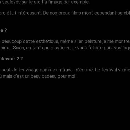
 soulevés sur le droit à l’image par exemple.
l’arbre était intéressant. De nombreux films m’ont cependant sem
ée ?
e beaucoup cette esthétique, même si en peinture je me montre e
 noir »… Sinon, en tant que plasticien, je vous félicite pour vos lo
akavoir 2 ?
ours seul. Je l’envisage comme un travail d’équipe. Le festival v
u mais c’est un beau cadeau pour moi !