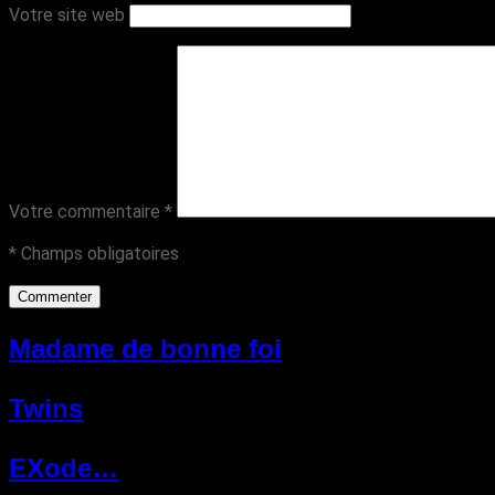
Votre site web
Votre commentaire
*
* Champs obligatoires
Madame de bonne foi
Twins
EXode…