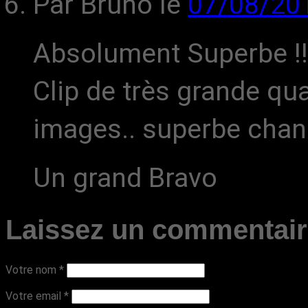
Par Bruno
le
07/08/20
Absolument Superbe !!
Clip de très grande qua
images.. superbe cha
Un grand Bravo
Laissez un commentai
Votre nom
*
Votre email
*