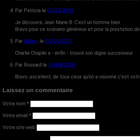
Par Patricia
le
03/04/2010
Je découvre Jean Marie B. C’est un homme bien.
Bravo pour ce scénario généreux et pour la prestation de 
Par
Gilbert
le
04/04/2010
Charlie Chaplin a - enfin - trouvé son digne successeur.
Par Rossard
le
11/04/2010
Bravo ,excellent, de tous ceux qu’on a visionné c’est votr
Laissez un commentaire
Votre nom
*
Votre email
*
Votre site web