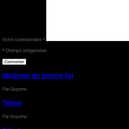
Votre commentaire
*
* Champs obligatoires
Madame de bonne foi
Par Guyome
Twins
Par Guyome