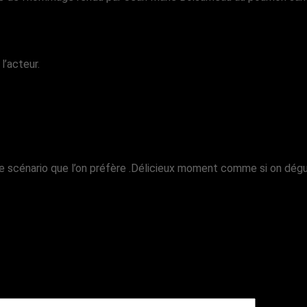
l’acteur.
e scénario que l’on préfère .Délicieux moment comme si on dégusta