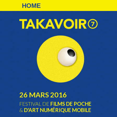
26 MARS 2016
FESTIVAL DE
FILMS DE POCHE
&
D'ART NUMÉRIQUE MOBILE