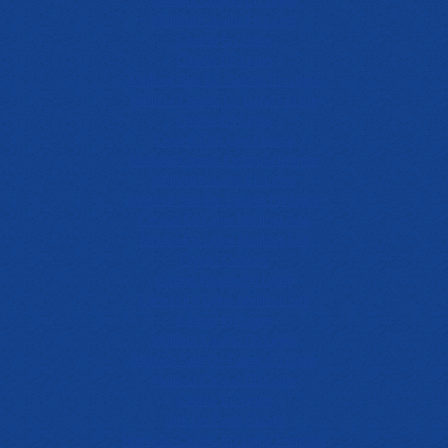
Meilleur Casino En Ligne
Meilleur Casino En Ligne
Casino En Ligne
Casino En Ligne
Meilleur Site De Casino En Ligne
Meilleur Casino En Ligne France
Casino En Ligne
Casino En Ligne France
Meilleur Casino En Ligne France
Meilleur Casino En Ligne
Meilleur Site De Casino En Ligne
Casino En Ligne Meilleur Site
Casino En Ligne Meilleur Site
Crypto Casinos
Casino Crypto En Ligne
Casino En Ligne Meilleur Site
Casino En Ligne
Meilleur Casino En Ligne
Meilleur Site De Poker En Ligne
Meilleur Casino En Ligne
Casino En Ligne
Site De Paris Sportif
Nouveau Casino En Ligne Francais