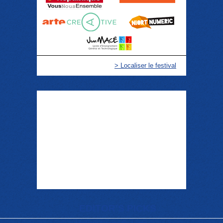
> Localiser le festival
EDITOR'S PICKS