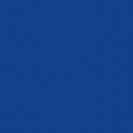
Bookmaker Hors Arjel France
Site De Paris Sportifs
Meilleurs Nouveaux Casinos En Ligne
Meilleur Casino En Ligne France
Casino En Ligne France Légal
Casino En Ligne France Légal
Bonus Casino Sans Depot
Casino Bonus Sans Depot
Cresus Casino Avis
Casino En Ligne
Casino En Ligne France
Meilleur Casino En Ligne
Casino En Ligne Fiable
Casinos En Ligne
Casino En Ligne Fiable
Meilleur Casino En Ligne France
Casino En Ligne Crypto
Casino En Ligne Nouveau
Bonus Casino En Ligne
Casino En Ligne Argent Réel
Casino En Ligne
Meilleur Casino En Ligne France