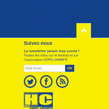
Casino En Ligne
Casino En Ligne France
Casino En Ligne
Casino En Ligne
Casino En Ligne Le Plus Payant
Casino En Ligne
Meilleur Casino En Ligne
Suivez-nous
La newsletter jamais trop courte !
Toutes les infos sur le festival et sur
l’association hORS cHAMPS