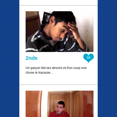
2nde
66
Un garçon fait ses devoirs et d'un coup une
chose le tracasse...