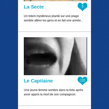
La Secte
5
Un totem mystérieux planté sur une plage
semble attirer les gens et en fait une armée...
Le Capitaine
132
Une jeune femme sombre dans la folie après
avoir appris la mort de son compagnon.