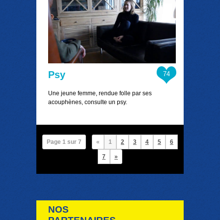
Psy
74
Une jeune femme, rendue folle par ses
acouphènes, consulte un psy.
Page 1 sur 7
«
1
2
3
4
5
6
7
»
NOS