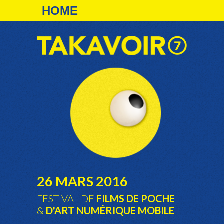
26 MARS 2016
FESTIVAL DE
FILMS DE POCHE
&
D'ART NUMÉRIQUE MOBILE