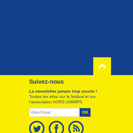
Casino En Ligne Nouveau
Bonus Casino En Ligne
Casino En Ligne Argent Réel
Casino En Ligne
Meilleur Casino En Ligne France
Casino En Ligne
Casino En Ligne France
Casino En Ligne
Casino En Ligne
Casino En Ligne Le Plus Payant
Casino En Ligne
Meilleur Casino En Ligne
Suivez-nous
La newsletter jamais trop courte !
Toutes les infos sur le festival et sur
l’association hORS cHAMPS