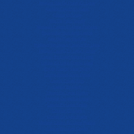
Meilleur Site De Poker En Ligne
Meilleur Casino En Ligne
Casino En Ligne
Site De Paris Sportif
Nouveau Casino En Ligne Francais
Bookmaker Hors Arjel France
Site De Paris Sportifs
Meilleurs Nouveaux Casinos En Ligne
Meilleur Casino En Ligne France
Casino En Ligne France Légal
Casino En Ligne France Légal
Bonus Casino Sans Depot
Casino Bonus Sans Depot
Cresus Casino Avis
Casino En Ligne
Casino En Ligne France
Meilleur Casino En Ligne
Casino En Ligne Fiable
Casinos En Ligne
Casino En Ligne Fiable
Meilleur Casino En Ligne France
Casino En Ligne Crypto