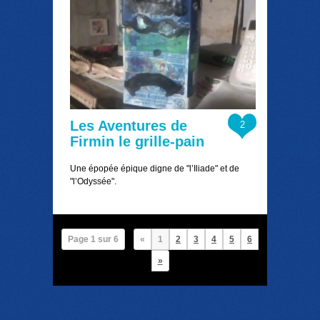
Les Aventures de
2
Firmin le grille-pain
Une épopée épique digne de "l’Iliade" et de
"l’Odyssée".
Page 1 sur 6
«
1
2
3
4
5
6
»