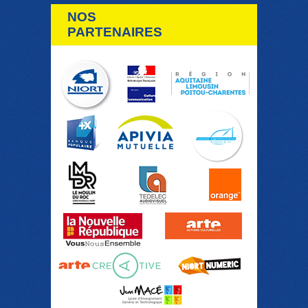
NOS
PARTENAIRES