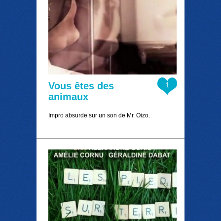
Vous êtes des
1
animaux
Impro absurde sur un son de Mr. Oizo.