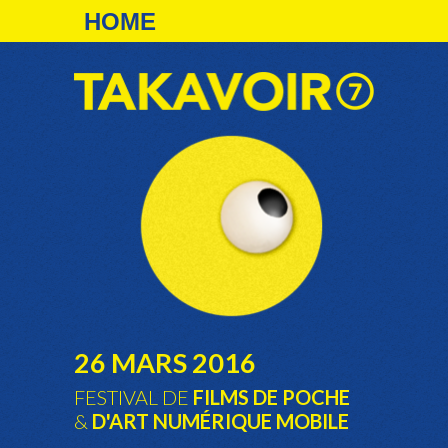
26 MARS 2016
FESTIVAL DE
FILMS DE POCHE
&
D'ART NUMÉRIQUE MOBILE