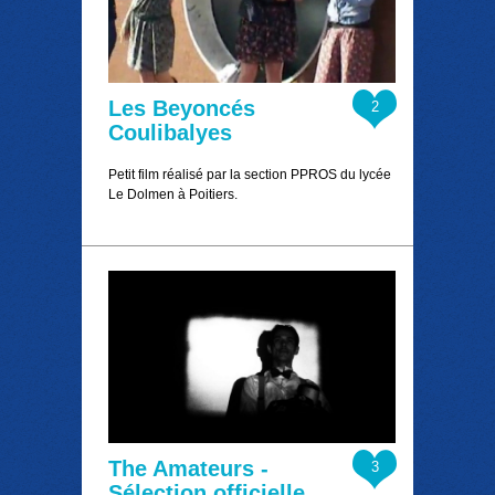
Les Beyoncés
2
Coulibalyes
Petit film réalisé par la section PPROS du lycée
Le Dolmen à Poitiers.
The Amateurs -
3
Sélection officielle