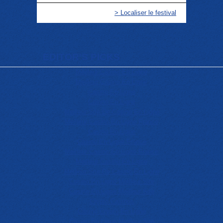
> Localiser le festival
EDITOR'S PICKS
Meilleur Casino En Ligne
Meilleur Casino En Ligne
Casino En Ligne
Casino En Ligne
Meilleur Site De Casino En Ligne
Meilleur Casino En Ligne France
Casino En Ligne
Casino En Ligne France
Meilleur Casino En Ligne France
Meilleur Casino En Ligne
Meilleur Site De Casino En Ligne
Casino En Ligne Meilleur Site
Casino En Ligne Meilleur Site
Crypto Casinos
Casino Crypto En Ligne
Casino En Ligne Meilleur Site