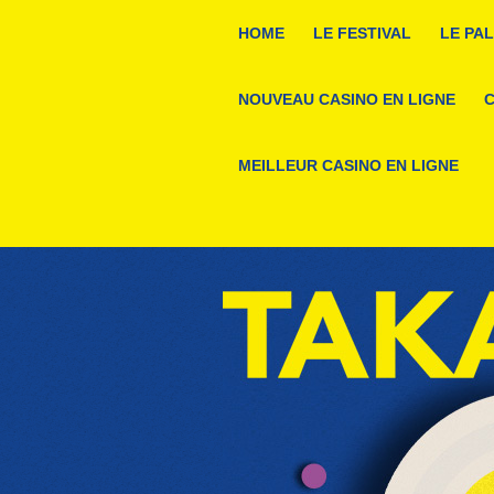
HOME
LE FESTIVAL
LE PA
NOUVEAU CASINO EN LIGNE
C
MEILLEUR CASINO EN LIGNE