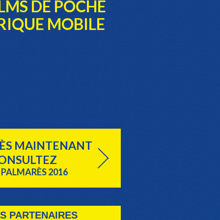
LMS DE POCHE
RIQUE MOBILE
ÈS MAINTENANT
ONSULTEZ
 PALMARÈS 2016
S PARTENAIRES